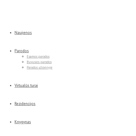
Naujienos
Parodos
Esamos parodos
Buvusios parodos
Parodos užsienyje
Virtualūs turai
Rezidencijos
Knygynas