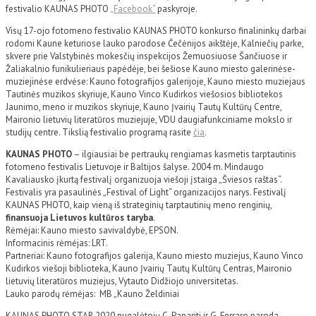
festivalio KAUNAS PHOTO
„Facebook“
paskyroje.
Visų 17-ojo fotomeno festivalio KAUNAS PHOTO konkurso finalininkų darbai
rodomi Kaune keturiose lauko parodose Čečėnijos aikštėje, Kalniečių parke,
skvere prie Valstybinės mokesčių inspekcijos Žemuosiuose Šančiuose ir
Žaliakalnio funikulieriaus papėdėje, bei šešiose Kauno miesto galerinėse-
muziejinėse erdvėse: Kauno fotografijos galerijoje, Kauno miesto muziejaus
Tautinės muzikos skyriuje, Kauno Vinco Kudirkos viešosios bibliotekos
Jaunimo, meno ir muzikos skyriuje, Kauno Įvairių Tautų Kultūrų Centre,
Maironio lietuvių literatūros muziejuje, VDU daugiafunkciniame mokslo ir
studijų centre. Tikslią festivalio programą rasite
čia
.
KAUNAS PHOTO
– ilgiausiai be pertraukų rengiamas kasmetis tarptautinis
fotomeno festivalis Lietuvoje ir Baltijos šalyse. 2004 m. Mindaugo
Kavaliausko įkurtą festivalį organizuoja viešoji įstaiga „Šviesos raštas“.
Festivalis yra pasaulinės „Festival of Light“ organizacijos narys. Festivalį
KAUNAS PHOTO, kaip vieną iš strateginių tarptautinių meno renginių,
finansuoja Lietuvos kultūros taryba
.
Rėmėjai: Kauno miesto savivaldybė, EPSON.
Informacinis rėmėjas: LRT.
Partneriai: Kauno fotografijos galerija, Kauno miesto muziejus, Kauno Vinco
Kudirkos viešoji biblioteka, Kauno Įvairių Tautų Kultūrų Centras, Maironio
lietuvių literatūros muziejus, Vytauto Didžiojo universitetas.
Lauko parodų rėmėjas: MB „Kauno Želdiniai
KAUNAS PHOTO STAR 2020 nugalėtojų C. Panariti ir G. Ferraro paroda