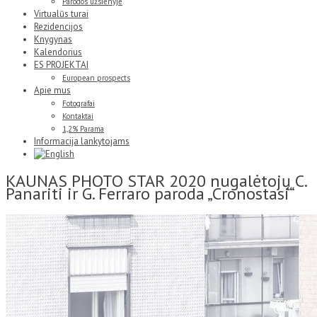
Parodos užsienyje
Virtualūs turai
Rezidencijos
Knygynas
Kalendorius
ES PROJEKTAI
European prospects
Apie mus
Fotografai
Kontaktai
1,2% Parama
Informacija lankytojams
KAUNAS PHOTO STAR 2020 nugalėtojų C.
Panariti ir G. Ferraro paroda „Cronostasi“