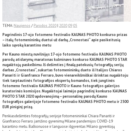
TEMA:
Naujienos
/
Parodos 2020
|
2020
09
05
Pagrindinis 17-ojo fotomeno festivalio KAUNAS PHOTO konkurso prizas
– italų fotomenininkų duetui už darbą „Cronostasi“ apie pasikeitusią
laiko sąvoką karantino metu
Per Kauno miestą nuvilnijęs 17-ojo fotomeno festivalio KAUNAS PHOTO
parodų atidarymų maratonas kulminavo konkurso KAUNAS PHOTO STAR
nugalėtojų paskelbimu. Iš dešimties į finalą patekusių fotografijų serijų
darbas „Cronostasi“, sukurtas fotomenininkų dueto iš Italijos Chiaros
Panariti ir Gianfranco Ferraro, buvo vienareikšmiškai išrinktas nugalėtoju
tiek tarptautinės fotografijos ekspertų komandos, tiek jungtinės
fotomeno festivalio KAUNAS PHOTO ir Kauno fotografijos galerijos
kuratorinės komisijos. Nugalėtojai laimėjo pagrindinį konkurso KAUNAS
PHOTO STAR 2020 apdovanojimą – personalinę parodą Kauno
fotografijos galerijoje fotomeno festivalio KAUNAS PHOTO metu ir 2500
EUR piniginį prizą.
Penkiasdešimties fotografijų serijoje fotomenininkai Chiara Panariti ir
Gianfranco Ferraro įamžino gyvenimą Milane pandemijos COVID-19
karantino metu. Balkonuose ir languose išgyventas Milano gyventojų