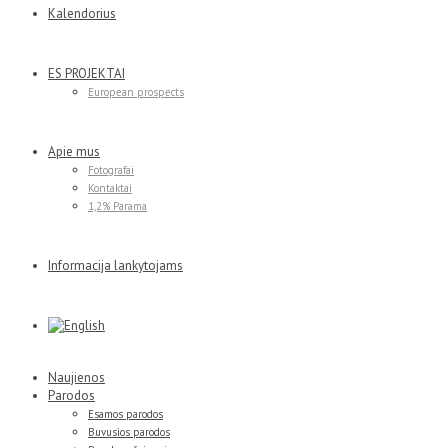
Kalendorius
ES PROJEKTAI
European prospects
Apie mus
Fotografai
Kontaktai
1,2% Parama
Informacija lankytojams
Naujienos
Parodos
Esamos parodos
Buvusios parodos