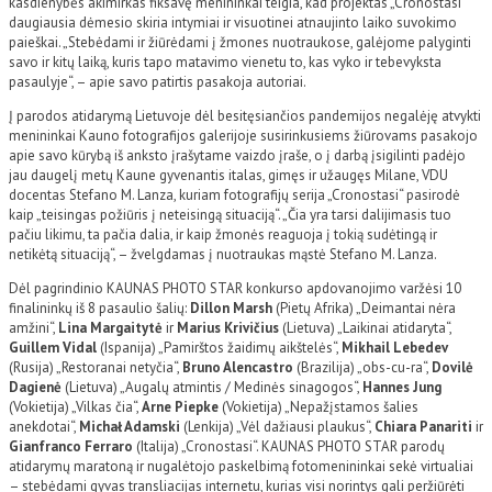
kasdienybės akimirkas fiksavę menininkai teigia, kad projektas „Cronostasi“
daugiausia dėmesio skiria intymiai ir visuotinei atnaujinto laiko suvokimo
paieškai. „Stebėdami ir žiūrėdami į žmones nuotraukose, galėjome palyginti
savo ir kitų laiką, kuris tapo matavimo vienetu to, kas vyko ir tebevyksta
pasaulyje“, – apie savo patirtis pasakoja autoriai.
Į parodos atidarymą Lietuvoje dėl besitęsiančios pandemijos negalėję atvykti
menininkai Kauno fotografijos galerijoje susirinkusiems žiūrovams pasakojo
apie savo kūrybą iš anksto įrašytame vaizdo įraše, o į darbą įsigilinti padėjo
jau daugelį metų Kaune gyvenantis italas, gimęs ir užaugęs Milane, VDU
docentas Stefano M. Lanza, kuriam fotografijų serija „Cronostasi“ pasirodė
kaip „teisingas požiūris į neteisingą situaciją“. „Čia yra tarsi dalijimasis tuo
pačiu likimu, ta pačia dalia, ir kaip žmonės reaguoja į tokią sudėtingą ir
netikėtą situaciją“, – žvelgdamas į nuotraukas mąstė Stefano M. Lanza.
Dėl pagrindinio KAUNAS PHOTO STAR konkurso apdovanojimo varžėsi 10
finalininkų iš 8 pasaulio šalių:
Dillon Marsh
(Pietų Afrika) „Deimantai nėra
amžini“,
Lina Margaitytė
ir
Marius Krivičius
(Lietuva) „Laikinai atidaryta“,
Guillem Vidal
(Ispanija) „Pamirštos žaidimų aikštelės“,
Mikhail Lebedev
(Rusija) „Restoranai netyčia“,
Bruno Alencastro
(Brazilija) „obs-cu-ra“,
Dovilė
Dagienė
(Lietuva) „Augalų atmintis / Medinės sinagogos“,
Hannes Jung
(Vokietija) „Vilkas čia“,
Arne Piepke
(Vokietija) „Nepažįstamos šalies
anekdotai“,
Michał Adamski
(Lenkija) „Vėl dažiausi plaukus“,
Chiara Panariti
ir
Gianfranco Ferraro
(Italija) „Cronostasi“. KAUNAS PHOTO STAR parodų
atidarymų maratoną ir nugalėtojo paskelbimą fotomenininkai sekė virtualiai
– stebėdami gyvas transliacijas internetu, kurias visi norintys gali peržiūrėti