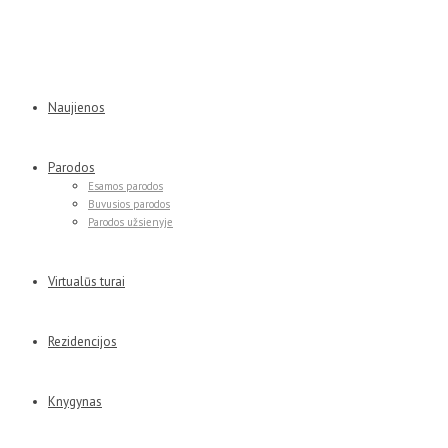
Naujienos
Parodos
Esamos parodos
Buvusios parodos
Parodos užsienyje
Virtualūs turai
Rezidencijos
Knygynas