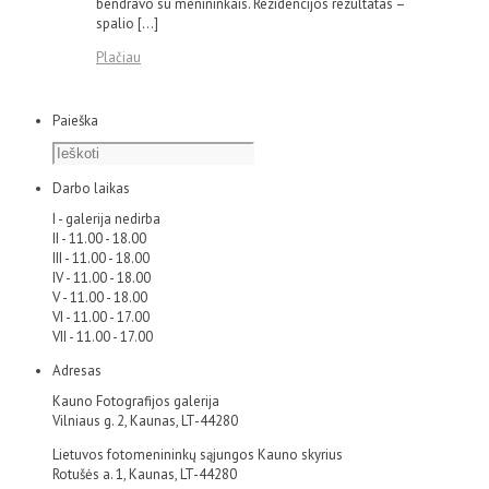
bendravo su menininkais. Rezidencijos rezultatas –
spalio […]
Plačiau
Paieška
Darbo laikas
I - galerija nedirba
II - 11.00 - 18.00
III - 11.00 - 18.00
IV - 11.00 - 18.00
V - 11.00 - 18.00
VI - 11.00 - 17.00
VII - 11.00 - 17.00
Adresas
Kauno Fotografijos galerija
Vilniaus g. 2, Kaunas, LT-44280
Lietuvos fotomenininkų sąjungos Kauno skyrius
Rotušės a. 1, Kaunas, LT-44280