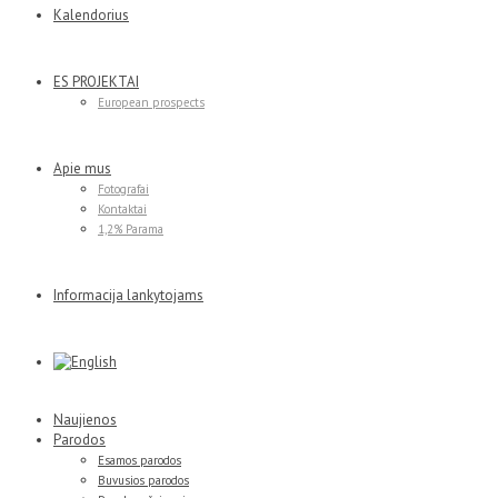
Kalendorius
ES PROJEKTAI
European prospects
Apie mus
Fotografai
Kontaktai
1,2% Parama
Informacija lankytojams
Naujienos
Parodos
Esamos parodos
Buvusios parodos