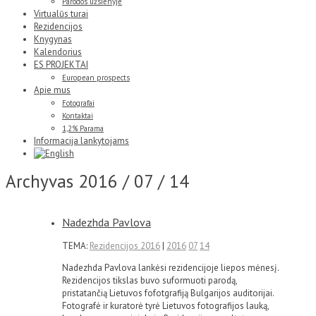
Parodos užsienyje
Virtualūs turai
Rezidencijos
Knygynas
Kalendorius
ES PROJEKTAI
European prospects
Apie mus
Fotografai
Kontaktai
1,2% Parama
Informacija lankytojams
Archyvas
2016 / 07 / 14
Nadezhda Pavlova
TEMA:
Rezidencijos 2016
|
2016
07
14
Nadezhda Pavlova lankėsi rezidencijoje liepos mėnesį.
Rezidencijos tikslas buvo suformuoti parodą,
pristatančią Lietuvos fofotgrafiją Bulgarijos auditorijai.
Fotografė ir kuratorė tyrė Lietuvos fotografijos lauką,