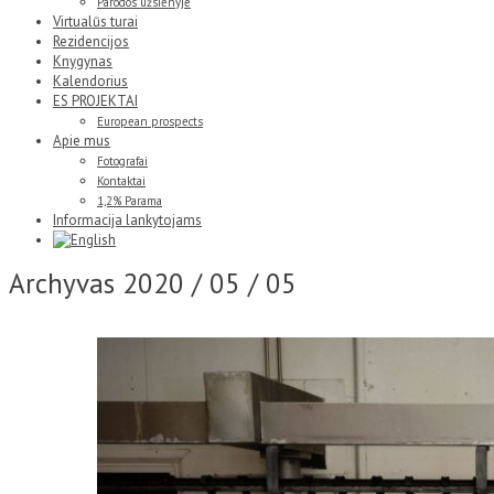
Parodos užsienyje
Virtualūs turai
Rezidencijos
Knygynas
Kalendorius
ES PROJEKTAI
European prospects
Apie mus
Fotografai
Kontaktai
1,2% Parama
Informacija lankytojams
Archyvas
2020 / 05 / 05