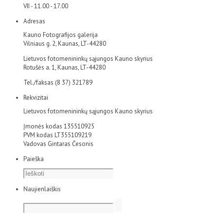
VII - 11.00 - 17.00
Adresas
Kauno Fotografijos galerija
Vilniaus g. 2, Kaunas, LT-44280
Lietuvos fotomenininkų sąjungos Kauno skyrius
Rotušės a. 1, Kaunas, LT-44280
Tel./faksas (8 37) 321789
Rekvizitai
Lietuvos fotomenininkų sąjungos Kauno skyrius
Įmonės kodas 135510925
PVM kodas LT355109219
Vadovas Gintaras Česonis
Paieška
Naujienlaiškis