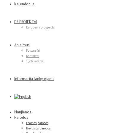
Kalendorius
ES PROJEKTAI
European prospects
Apie mus
Fotografai
Kontaktai
1,2% Parama
Informacija lankytojams
Naujienos
Parodos
Esamos parodos
Buvusios parodos