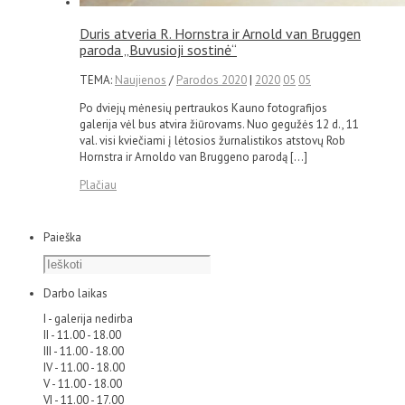
Duris atveria R. Hornstra ir Arnold van Bruggen
paroda „Buvusioji sostinė“
TEMA:
Naujienos
/
Parodos 2020
|
2020
05
05
Po dviejų mėnesių pertraukos Kauno fotografijos
galerija vėl bus atvira žiūrovams. Nuo gegužės 12 d., 11
val. visi kviečiami į lėtosios žurnalistikos atstovų Rob
Hornstra ir Arnoldo van Bruggeno parodą […]
Plačiau
Paieška
Darbo laikas
I - galerija nedirba
II - 11.00 - 18.00
III - 11.00 - 18.00
IV - 11.00 - 18.00
V - 11.00 - 18.00
VI - 11.00 - 17.00