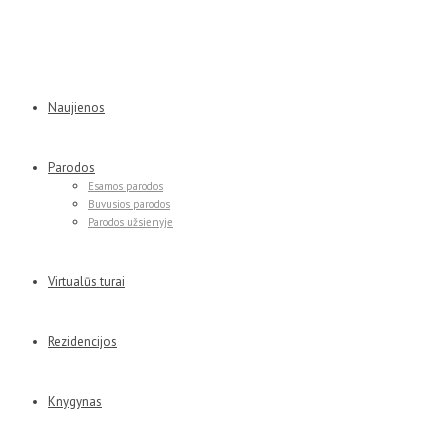
Naujienos
Parodos
Esamos parodos
Buvusios parodos
Parodos užsienyje
Virtualūs turai
Rezidencijos
Knygynas