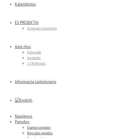
Kalendorius
ES PROJEKTAI
European prospects
Apie mus
Fotografai
Kontaktai
1,2% Parama
Informacija lankytojams
Naujienos
Parodos
Esamos parodos
Buvusios parodos