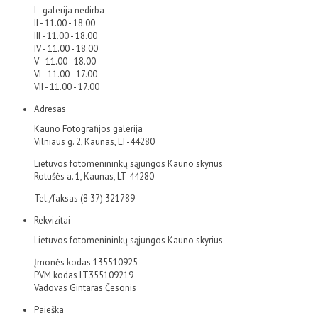
I - galerija nedirba
II - 11.00 - 18.00
III - 11.00 - 18.00
IV - 11.00 - 18.00
V - 11.00 - 18.00
VI - 11.00 - 17.00
VII - 11.00 - 17.00
Adresas
Kauno Fotografijos galerija
Vilniaus g. 2, Kaunas, LT-44280
Lietuvos fotomenininkų sąjungos Kauno skyrius
Rotušės a. 1, Kaunas, LT-44280
Tel./faksas (8 37) 321789
Rekvizitai
Lietuvos fotomenininkų sąjungos Kauno skyrius
Įmonės kodas 135510925
PVM kodas LT355109219
Vadovas Gintaras Česonis
Paieška