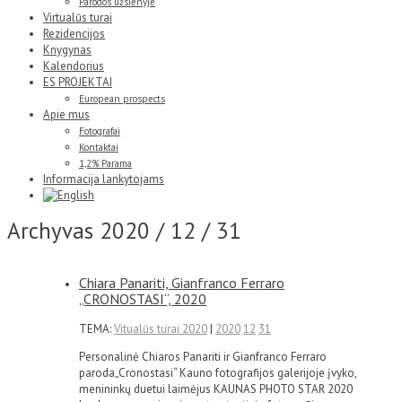
Parodos užsienyje
Virtualūs turai
Rezidencijos
Knygynas
Kalendorius
ES PROJEKTAI
European prospects
Apie mus
Fotografai
Kontaktai
1,2% Parama
Informacija lankytojams
Archyvas
2020 / 12 / 31
Chiara Panariti, Gianfranco Ferraro
„CRONOSTASI“, 2020
TEMA:
Vitualūs turai 2020
|
2020
12
31
Personalinė Chiaros Panariti ir Gianfranco Ferraro
paroda„Cronostasi“ Kauno fotografijos galerijoje įvyko,
menininkų duetui laimėjus KAUNAS PHOTO STAR 2020