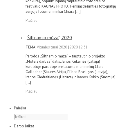
konkursą, organizuojamą tarptautinio fotografijos
festivalio KAUNAS PHOTO. Penkiasdešimties fotografijų
serijoje fotomenininkai Chiara […]
Plačiau
„Šiltnamio mūza“, 2020
TEMA:
Vitualūs turai 2020
|
2020
12
31
Parodos „Šiltnamio mūza“ – tarptautinio projekto
„Moters darbas“ dalis. Janos Kukainės (Latvija)
kuruotoje parodoje pristatoma menininkių Clare
Gallagher (Šiaurės Airija), Elīnos Brasliņos (Latvija),
Irenos Giedraitienės (Lietuva) ir Jaanos Kokko (Suomija)
[…]
Plačiau
Paieška
Darbo laikas