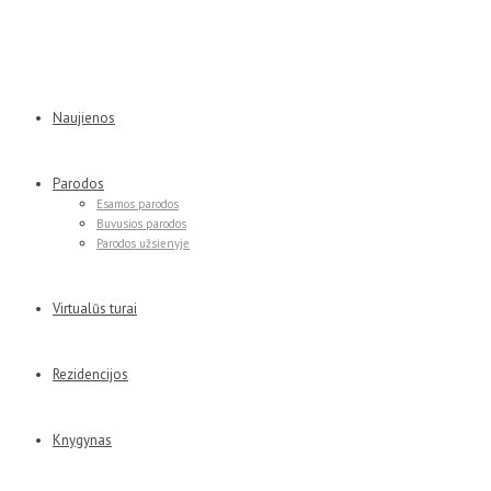
Naujienos
Parodos
Esamos parodos
Buvusios parodos
Parodos užsienyje
Virtualūs turai
Rezidencijos
Knygynas