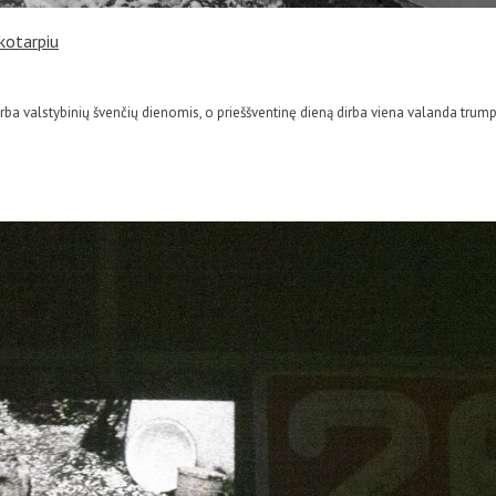
ikotarpiu
irba valstybinių švenčių dienomis, o prieššventinę dieną dirba viena valanda trum