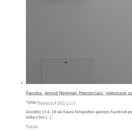
Parodos „Arnold Newman: Masterclass“ videoturas su 
TEMA:
Naujienos
|
2021
12
14
Gruodžio 15 d., 18 val. Kauno fotografijos galerijos Facebook 
kalba ir bus […]
Plačiau