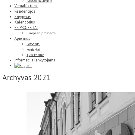
Parodos užsienyje
Virtualūs turai
Rezidencijos
Knygynas
Kalendorius
ES PROJEKTAI
European prospects
Apie mus
Fotografai
Kontaktai
1,2% Parama
Informacija lankytojams
Archyvas
2021