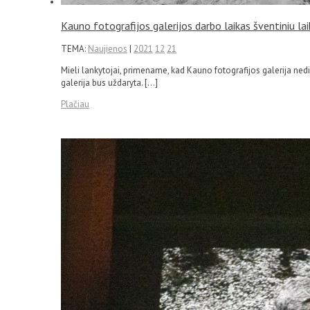
Kauno fotografijos galerijos darbo laikas šventiniu la
TEMA:
Naujienos
|
2021
12
21
Mieli lankytojai, primename, kad Kauno fotografijos galerija ned
galerija bus uždaryta. […]
Plačiau