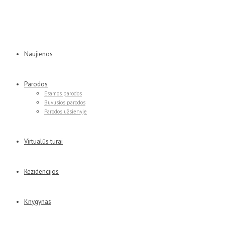
Naujienos
Parodos
Esamos parodos
Buvusios parodos
Parodos užsienyje
Virtualūs turai
Rezidencijos
Knygynas