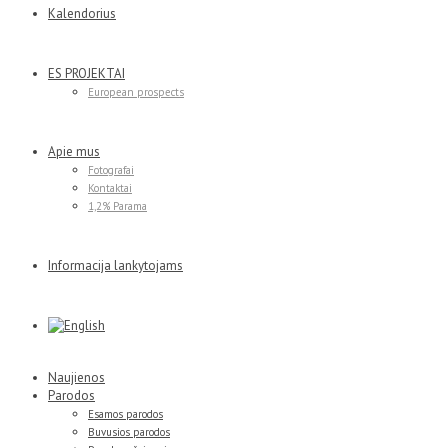
Kalendorius
ES PROJEKTAI
European prospects
Apie mus
Fotografai
Kontaktai
1,2% Parama
Informacija lankytojams
Naujienos
Parodos
Esamos parodos
Buvusios parodos