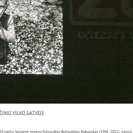
INIO VILKO GATVĖJE
g. 26 namo, kuriame gyveno fotografas Romualdas Rakauskas (1941-2021), sienos su