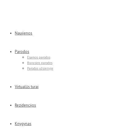
Naujienos
Parodos
Esamos parodos
Buvusios parodos
Parodos užsienyje
Virtualūs turai
Rezidencijos
Knygynas