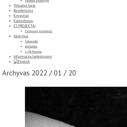
Parodos užsienyje
Virtualūs turai
Rezidencijos
Knygynas
Kalendorius
ES PROJEKTAI
European prospects
Apie mus
Fotografai
Kontaktai
1,2% Parama
Informacija lankytojams
Archyvas
2022 / 01 / 20