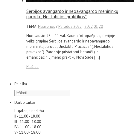
Serbijos avangardo ir neoavangardo menininkų
paroda „Nestabilios praktikos“
TEMA:
Naujienos
/
Parodos 2022
|
2022
01
20
Nuo sausio 23 d. 11 val. Kauno fotografijos galerijoje
veiks grupinė Serbijos avangardo ir neoavangardo
menininkų paroda „Unstable Practices“ („Nestabilios
praktikos“). Parodoje pristatomi kintančių ir
emancipacinių meno praktikų Novi Sade […]
Plačiau
Paieška
Darbo laikas
I - galerija nedirba
II - 11.00 - 18.00
III - 11.00 - 18.00
IV - 11.00 - 18.00
V - 11.00 - 18.00