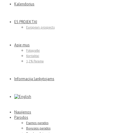
Kalendorius
ES PROJEKTAI
European prospects
Apie mus
Fotografai
Kontaktai
1,2% Parama
Informacija lankytojams
Naujienos
Parodos
Esamos parodos
Buvusios parodos