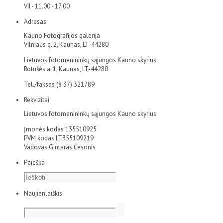
VII - 11.00 - 17.00
Adresas
Kauno Fotografijos galerija
Vilniaus g. 2, Kaunas, LT-44280
Lietuvos fotomenininkų sąjungos Kauno skyrius
Rotušės a. 1, Kaunas, LT-44280
Tel./faksas (8 37) 321789
Rekvizitai
Lietuvos fotomenininkų sąjungos Kauno skyrius
Įmonės kodas 135510925
PVM kodas LT355109219
Vadovas Gintaras Česonis
Paieška
Naujienlaiškis