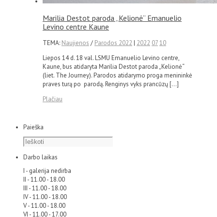
Marilia Destot paroda „Kelionė“ Emanuelio
Levino centre Kaune
TEMA:
Naujienos
/
Parodos 2022
|
2022
07
10
Liepos 14 d. 18 val. LSMU Emanuelio Levino centre,
Kaune, bus atidaryta Marilia Destot paroda „Kelionė“
(liet. The Journey). Parodos atidarymo proga menininkė
praves turą po parodą. Renginys vyks prancūzų […]
Plačiau
Paieška
Darbo laikas
I - galerija nedirba
II - 11.00 - 18.00
III - 11.00 - 18.00
IV - 11.00 - 18.00
V - 11.00 - 18.00
VI - 11.00 - 17.00