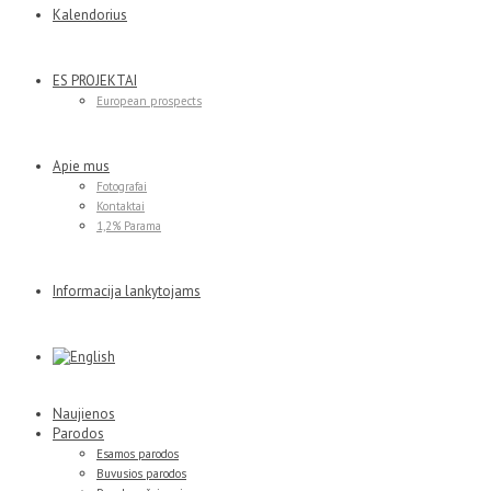
Kalendorius
ES PROJEKTAI
European prospects
Apie mus
Fotografai
Kontaktai
1,2% Parama
Informacija lankytojams
Naujienos
Parodos
Esamos parodos
Buvusios parodos