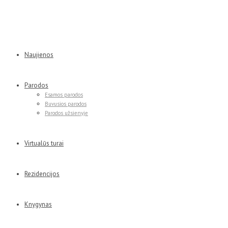
Naujienos
Parodos
Esamos parodos
Buvusios parodos
Parodos užsienyje
Virtualūs turai
Rezidencijos
Knygynas