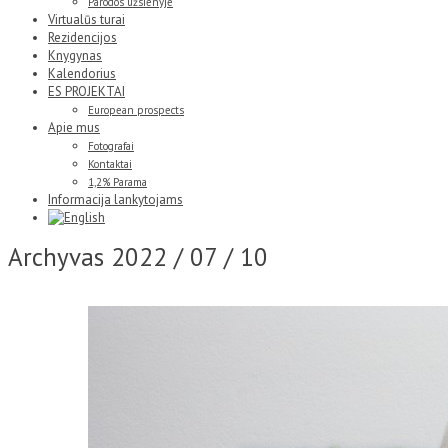
Parodos užsienyje
Virtualūs turai
Rezidencijos
Knygynas
Kalendorius
ES PROJEKTAI
European prospects
Apie mus
Fotografai
Kontaktai
1,2% Parama
Informacija lankytojams
Archyvas
2022 / 07 / 10