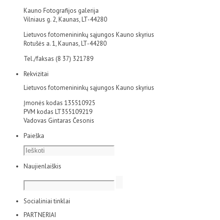
Kauno Fotografijos galerija
Vilniaus g. 2, Kaunas, LT-44280
Lietuvos fotomenininkų sąjungos Kauno skyrius
Rotušės a. 1, Kaunas, LT-44280
Tel./faksas (8 37) 321789
Rekvizitai
Lietuvos fotomenininkų sąjungos Kauno skyrius
Įmonės kodas 135510925
PVM kodas LT355109219
Vadovas Gintaras Česonis
Paieška
Naujienlaiškis
Socialiniai tinklai
PARTNERIAI