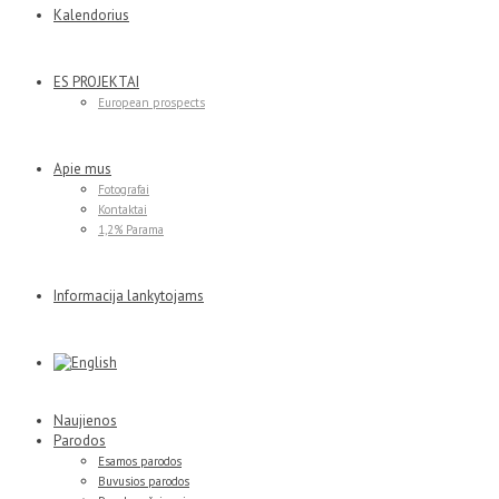
Kalendorius
ES PROJEKTAI
European prospects
Apie mus
Fotografai
Kontaktai
1,2% Parama
Informacija lankytojams
Naujienos
Parodos
Esamos parodos
Buvusios parodos