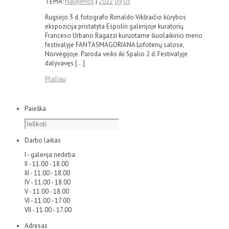
TEMA:
Naujienos
|
2022
09
05
Rugsėjo 3 d. fotografo Rimaldo Vikšraičio kūrybos
ekspozicija pristatyta Espolin galerijoje kuratorių
Franceso Urbano Ragazzi kuruotame šiuolaikinio meno
festivalyje FANTASMAGORIANA Lofotenų salose,
Norvegijoje. Paroda veiks iki Spalio 2 d. Festivalyje
dalyvavęs […]
Plačiau
Paieška
Darbo laikas
I - galerija nedirba
II - 11.00 - 18.00
III - 11.00 - 18.00
IV - 11.00 - 18.00
V - 11.00 - 18.00
VI - 11.00 - 17.00
VII - 11.00 - 17.00
Adresas