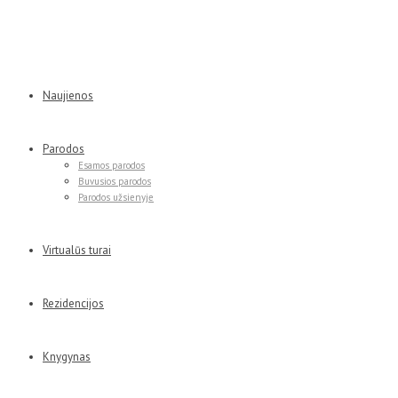
Naujienos
Parodos
Esamos parodos
Buvusios parodos
Parodos užsienyje
Virtualūs turai
Rezidencijos
Knygynas