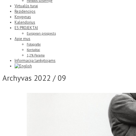
Parodos užsienyje
Virtualūs turai
Rezidencijos
Knygynas
Kalendorius
ES PROJEKTAI
European prospects
Apie mus
Fotografai
Kontaktai
1,2% Parama
Informacija lankytojams
Archyvas
2022 / 09