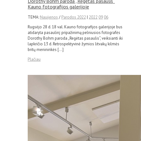
Dorothy Bohm paroda „Regėtas pasaulis“
Kauno fotografijos galerijoje
TEMA:
Naujienos
/
Parodos 2022
|
2022
09
06
Rugsėjo 28 d. 18 val. Kauno fotografijos galerijoje bus
atidaryta pasaulinį pripažinimą pelniusios fotografės
Dorothy Bohm paroda „Regėtas pasaulis“, veiksianti iki
lapkričio 13 d. Retrospektyvinė žymios litvakų kilmės
britų menininkės […]
Plačiau