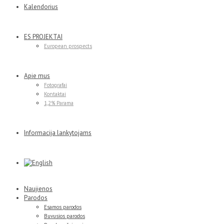
Kalendorius
ES PROJEKTAI
European prospects
Apie mus
Fotografai
Kontaktai
1,2% Parama
Informacija lankytojams
Naujienos
Parodos
Esamos parodos
Buvusios parodos