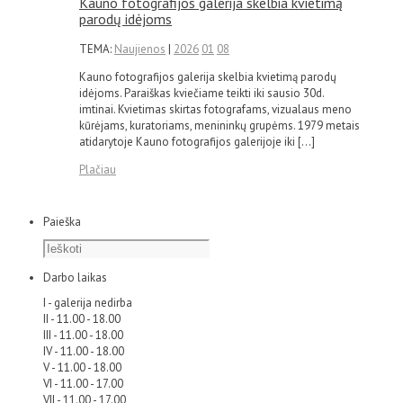
Kauno fotografijos galerija skelbia kvietimą
parodų idėjoms
TEMA:
Naujienos
|
2026
01
08
Kauno fotografijos galerija skelbia kvietimą parodų
idėjoms. Paraiškas kviečiame teikti iki sausio 30d.
imtinai. Kvietimas skirtas fotografams, vizualaus meno
kūrėjams, kuratoriams, menininkų grupėms. 1979 metais
atidarytoje Kauno fotografijos galerijoje iki […]
Plačiau
Paieška
Darbo laikas
I - galerija nedirba
II - 11.00 - 18.00
III - 11.00 - 18.00
IV - 11.00 - 18.00
V - 11.00 - 18.00
VI - 11.00 - 17.00
VII - 11.00 - 17.00