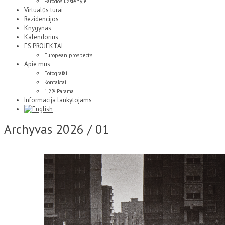
Parodos užsienyje
Virtualūs turai
Rezidencijos
Knygynas
Kalendorius
ES PROJEKTAI
European prospects
Apie mus
Fotografai
Kontaktai
1,2% Parama
Informacija lankytojams
Archyvas
2026 / 01