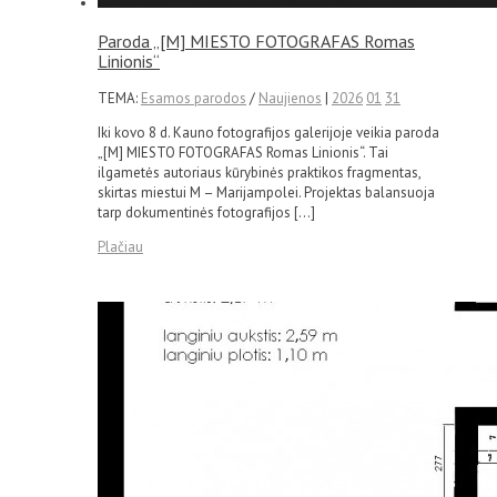
Paroda „[M] MIESTO FOTOGRAFAS Romas
Linionis“
TEMA:
Esamos parodos
/
Naujienos
|
2026
01
31
Iki kovo 8 d. Kauno fotografijos galerijoje veikia paroda
„[M] MIESTO FOTOGRAFAS Romas Linionis“. Tai
ilgametės autoriaus kūrybinės praktikos fragmentas,
skirtas miestui M – Marijampolei. Projektas balansuoja
tarp dokumentinės fotografijos […]
Plačiau