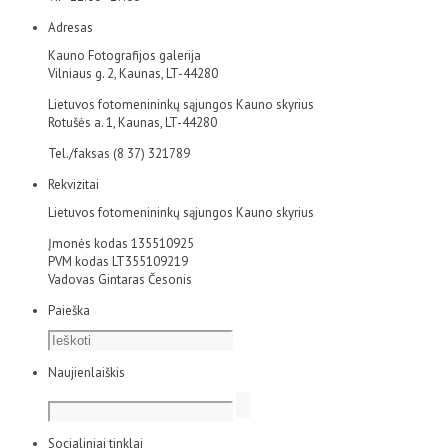
Adresas
Kauno Fotografijos galerija
Vilniaus g. 2, Kaunas, LT-44280
Lietuvos fotomenininkų sąjungos Kauno skyrius
Rotušės a. 1, Kaunas, LT-44280
Tel./faksas (8 37) 321789
Rekvizitai
Lietuvos fotomenininkų sąjungos Kauno skyrius
Įmonės kodas 135510925
PVM kodas LT355109219
Vadovas Gintaras Česonis
Paieška
Naujienlaiškis
Socialiniai tinklai