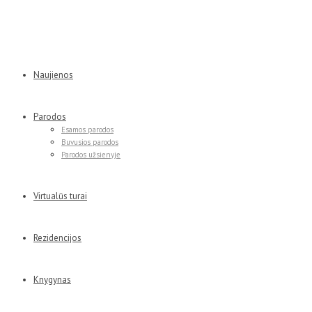
Naujienos
Parodos
Esamos parodos
Buvusios parodos
Parodos užsienyje
Virtualūs turai
Rezidencijos
Knygynas