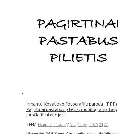
Irmanto Kovaliovo fotografijų paroda „(PPP)
Pagirtinai pastabus pilietis: mobilografija tarp
įpročio ir intencijos“
TEMA:
Esamos parodos
/
Naujienos
|
2025
04
27
Iki gegužės 26 d. Kauno fotografijos galerijoje (Vilniaus