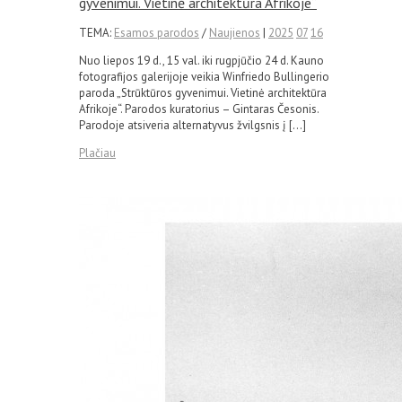
gyvenimui. Vietinė architektūra Afrikoje“
TEMA:
Esamos parodos
/
Naujienos
|
2025
07
16
Nuo liepos 19 d., 15 val. iki rugpjūčio 24 d. Kauno
fotografijos galerijoje veikia Winfriedo Bullingerio
paroda „Strūktūros gyvenimui. Vietinė architektūra
Afrikoje“. Parodos kuratorius – Gintaras Česonis.
Parodoje atsiveria alternatyvus žvilgsnis į […]
Plačiau