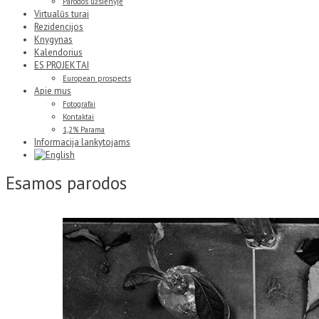
Parodos užsienyje
Virtualūs turai
Rezidencijos
Knygynas
Kalendorius
ES PROJEKTAI
European prospects
Apie mus
Fotografai
Kontaktai
1,2% Parama
Informacija lankytojams
Esamos parodos