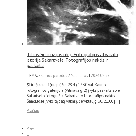
Tikrovėje ir už jos ribų: Fotografijos atvaizdo
istorija Sakartvele. Fotografijos naktis ir
paskaita
TEMA:
Esamos parodos
/
Naujienos
|
2024
08
27
Šį trečiadienį (rugpjūčio 28 d.) 17.30 val. Kauno
fotografijos galerijoje (Vilniaus g. 2) įvyks paskaita apie
Sakartvelo fotografiją. Sakartvelo fotografijos naktis
Šančiuose įvyks tą patį vakarą, Servitutų g. 30, 21.00 […]
Plačiau
Prev
1