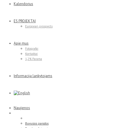
Kalendorius
ES PROJEKTAI
European prospects
Apie mus
Fotografai
Kontaktai
1,2% Parama
Informacija lankytojams
Naujienos
Parodos
Esamos parodos
Buvusios parodos