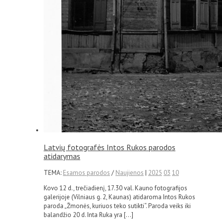
Latvių fotografės Intos Rukos parodos
atidarymas
TEMA:
Esamos parodos
/
Naujienos
|
2025
03
10
Kovo 12 d., trečiadienį, 17.30 val. Kauno fotografijos
galerijoje (Vilniaus g. 2, Kaunas) atidaroma Intos Rukos
paroda „Žmonės, kuriuos teko sutikti“. Paroda veiks iki
balandžio 20 d. Inta Ruka yra […]