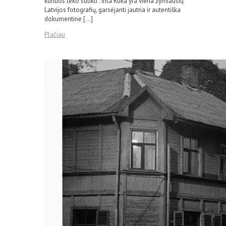
kuriuos teko sutikti“. Inta Ruka yra viena žymiausių
Latvijos fotografių, garsėjanti jautria ir autentiška
dokumentine […]
Plačiau