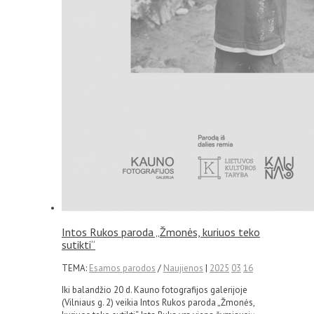
Intos Rukos paroda „Žmonės, kuriuos teko
sutikti“
TEMA:
Esamos parodos
/
Naujienos
|
2025
03
16
Iki balandžio 20 d. Kauno fotografijos galerijoje
(Vilniaus g. 2) veikia Intos Rukos paroda „Žmonės,