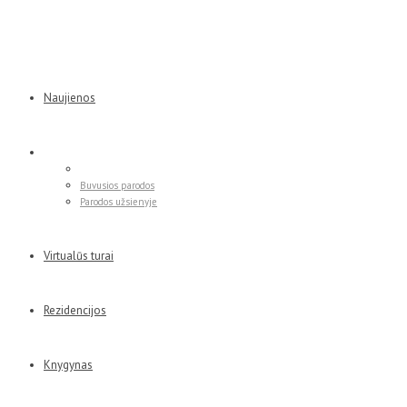
Naujienos
Parodos
Esamos parodos
Buvusios parodos
Parodos užsienyje
Virtualūs turai
Rezidencijos
Knygynas