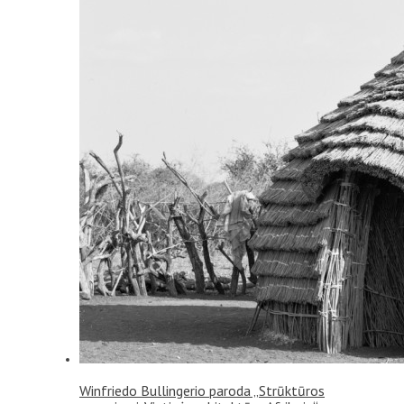
Winfriedo Bullingerio paroda „Strūktūros