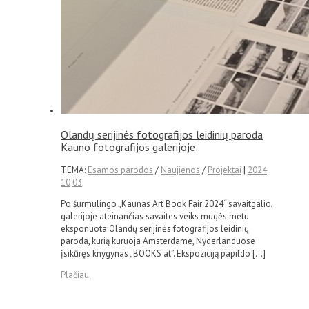
Olandų serijinės fotografijos leidinių paroda
Kauno fotografijos galerijoje
TEMA:
Esamos parodos
/
Naujienos
/
Projektai
|
2024
10
03
Po šurmulingo „Kaunas Art Book Fair 2024“ savaitgalio,
galerijoje ateinančias savaites veiks mugės metu
eksponuota Olandų serijinės fotografijos leidinių
paroda, kurią kuruoja Amsterdame, Nyderlanduose
įsikūręs knygynas „BOOKS at”. Ekspoziciją papildo […]
Plačiau