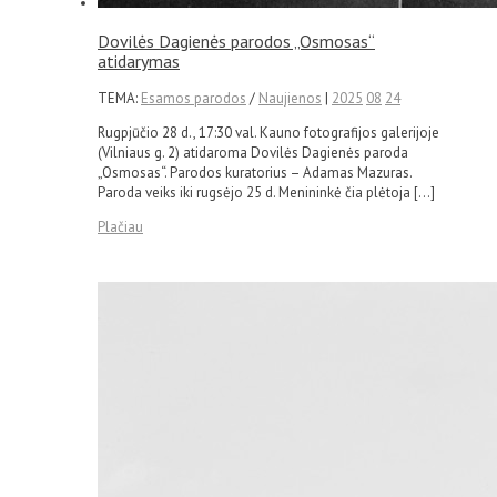
Dovilės Dagienės parodos „Osmosas“
atidarymas
TEMA:
Esamos parodos
/
Naujienos
|
2025
08
24
Rugpjūčio 28 d., 17:30 val. Kauno fotografijos galerijoje
(Vilniaus g. 2) atidaroma Dovilės Dagienės paroda
„Osmosas“. Parodos kuratorius – Adamas Mazuras.
Paroda veiks iki rugsėjo 25 d. Menininkė čia plėtoja […]
Plačiau