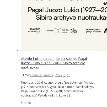
Alvydo Lukio paroda „Ne tik šaknys. Pagal
Juozo Lukio (1927–2001) Sibiro archyvo
nuotraukas“
TEMA:
Esamos parodos
|
2025
01
31
Nuo sausio 30 d. Kauno fotografijos galerijoje (Vilniaus
g. 2, Kaunas) veikia Alvydo Lukio paroda „Ne tik šaknys.
Pagal Juozo Lukio (1927–2001) Sibiro archyvo
nuotraukas“. Paroda veiks iki kovo 2 […]
Plačiau