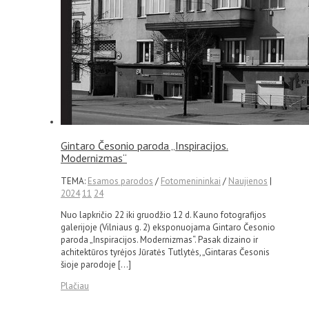
Gintaro Česonio paroda „Inspiracijos.
Modernizmas“
TEMA:
Esamos parodos
/
Fotomenininkai
/
Naujienos
|
2024
11
24
Nuo lapkričio 22 iki gruodžio 12 d. Kauno fotografijos
galerijoje (Vilniaus g. 2) eksponuojama Gintaro Česonio
paroda „Inspiracijos. Modernizmas“. Pasak dizaino ir
achitektūros tyrėjos Jūratės Tutlytės, „Gintaras Česonis
šioje parodoje […]
Plačiau