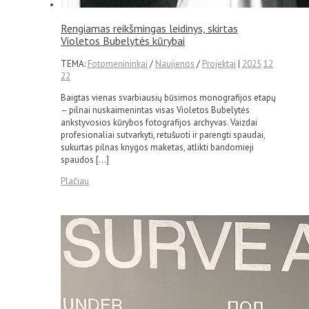
Rengiamas reikšmingas leidinys, skirtas
Violetos Bubelytės kūrybai
TEMA:
Fotomenininkai
/
Naujienos
/
Projektai
|
2025
12
22
Baigtas vienas svarbiausių būsimos monografijos etapų
– pilnai nuskaimenintas visas Violetos Bubelytės
ankstyvosios kūrybos fotografijos archyvas. Vaizdai
profesionaliai sutvarkyti, retušuoti ir parengti spaudai,
sukurtas pilnas knygos maketas, atlikti bandomieji
spaudos […]
Plačiau