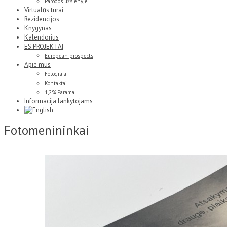
Parodos užsienyje
Virtualūs turai
Rezidencijos
Knygynas
Kalendorius
ES PROJEKTAI
European prospects
Apie mus
Fotografai
Kontaktai
1,2% Parama
Informacija lankytojams
Fotomenininkai