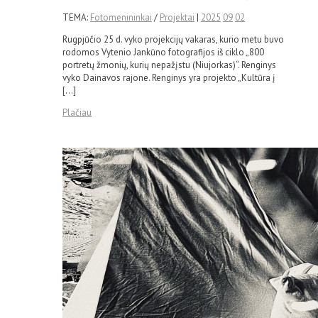
TEMA:
Fotomenininkai
/
Projektai
|
2025
09
02
Rugpjūčio 25 d. vyko projekcijų vakaras, kurio metu buvo
rodomos Vytenio Jankūno fotografijos iš ciklo „800
portretų žmonių, kurių nepažįstu (Niujorkas)“. Renginys
vyko Dainavos rajone. Renginys yra projekto „Kultūra į
[…]
Plačiau