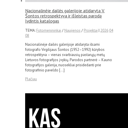
Nacionalinėje dailės galerijoje atidaryta V.
Šontos retrospektyva ir išleistas parodą
lydintis katalogas
TEMA:
Fotomenininkai
/
Naujienos
/
Projektai
|
2026
04
08
Nacionalinėje dailės galerijoje atidaryta išsami
fotografo Virgilijaus Šontos (1952–1992) kūrybos
retrospektyva – vienas svarbiausių pastarųjų metų
Lietuvos fotografijos įvykių. Parodos partnerė – Kauno
fotografijos galerija, nuosekliai prisidedanti prie
fotografinio paveldo […]
Plačiau