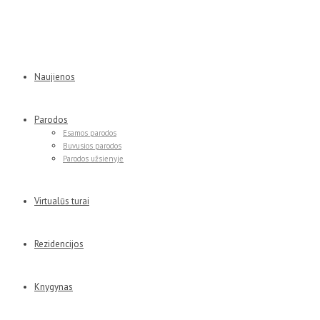
Naujienos
Parodos
Esamos parodos
Buvusios parodos
Parodos užsienyje
Virtualūs turai
Rezidencijos
Knygynas