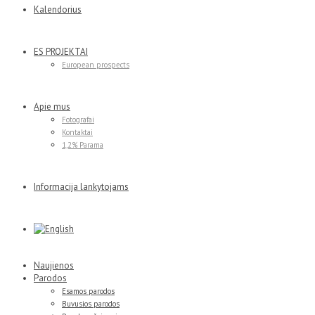
Kalendorius
ES PROJEKTAI
European prospects
Apie mus
Fotografai
Kontaktai
1,2% Parama
Informacija lankytojams
Naujienos
Parodos
Esamos parodos
Buvusios parodos