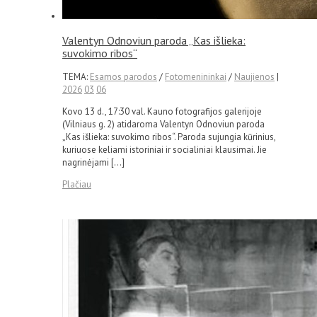
Valentyn Odnoviun paroda „Kas išlieka:
suvokimo ribos“
TEMA:
Esamos parodos
/
Fotomenininkai
/
Naujienos
|
2026
03
06
Kovo 13 d., 17:30 val. Kauno fotografijos galerijoje
(Vilniaus g. 2) atidaroma Valentyn Odnoviun paroda
„Kas išlieka: suvokimo ribos“. Paroda sujungia kūrinius,
kuriuose keliami istoriniai ir socialiniai klausimai. Jie
nagrinėjami […]
Plačiau