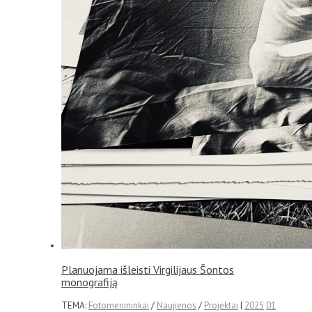
Planuojama išleisti Virgilijaus Šontos
monografiją
TEMA:
Fotomenininkai
/
Naujienos
/
Projektai
|
2025
01