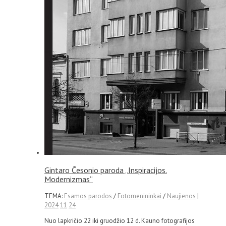
Gintaro Česonio paroda „Inspiracijos.
Modernizmas“
TEMA:
Esamos parodos
/
Fotomenininkai
/
Naujienos
|
2024
11
24
Nuo lapkričio 22 iki gruodžio 12 d. Kauno fotografijos