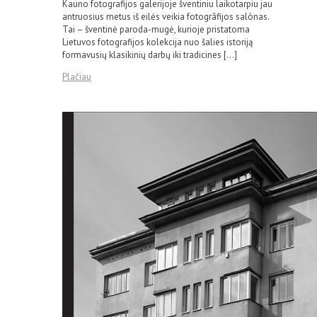
Kauno fotografijos galerijoje šventiniu laikotarpiu jau
antruosius metus iš eilės veikia fotogrãfijos salònas.
Tai – šventinė paroda-mugė, kurioje pristatoma
Lietuvos fotografijos kolekcija nuo šalies istoriją
formavusių klasikinių darbų iki tradicines […]
Plačiau