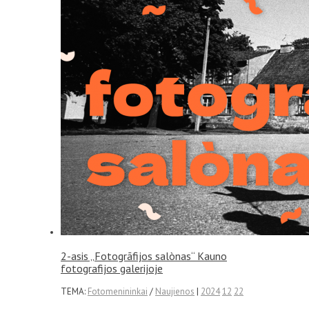
2-asis „Fotogrãfijos salònas“ Kauno
fotografijos galerijoje
TEMA:
Fotomenininkai
/
Naujienos
|
2024
12
22