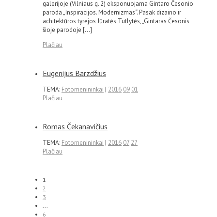
galerijoje (Vilniaus g. 2) eksponuojama Gintaro Česonio
paroda „Inspiracijos. Modernizmas“. Pasak dizaino ir
achitektūros tyrėjos Jūratės Tutlytės, „Gintaras Česonis
šioje parodoje […]
Plačiau
Eugenijus Barzdžius
TEMA:
Fotomenininkai
|
2016
09
01
Plačiau
Romas Čekanavičius
TEMA:
Fotomenininkai
|
2016
07
27
Plačiau
1
2
3
...
6