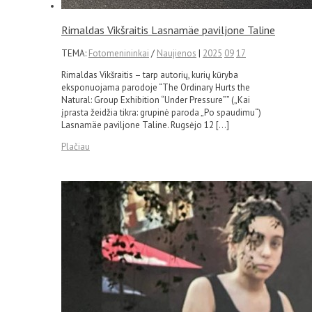
Rimaldas Vikšraitis Lasnamäe paviljone Taline
TEMA:
Fotomenininkai
/
Naujienos
|
2025
09
17
Rimaldas Vikšraitis – tarp autorių, kurių kūryba
eksponuojama parodoje “The Ordinary Hurts the
Natural: Group Exhibition “Under Pressure”” („Kai
įprasta žeidžia tikra: grupinė paroda „Po spaudimu“)
Lasnamäe paviljone Taline. Rugsėjo 12 […]
Plačiau