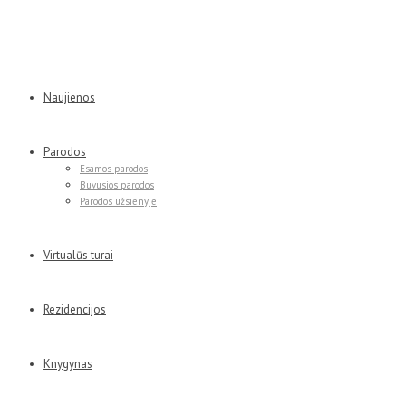
Naujienos
Parodos
Esamos parodos
Buvusios parodos
Parodos užsienyje
Virtualūs turai
Rezidencijos
Knygynas