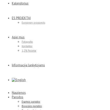
Kalendorius
ES PROJEKTAI
European prospects
Apie mus
Fotografai
Kontaktai
1,2% Parama
Informacija lankytojams
Naujienos
Parodos
Esamos parodos
Buvusios parodos