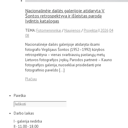
Nacionalinėje dailės galerijoje atidaryta V.
Šontos retrospektyva ir išleistas parodą
lydintis katalogas
TEMA:
Fotomenininkai
/
Naujienos
/
Projektai
|
2026
04
08
Nacionalinėje dailės galerijoje atidaryta išsami
fotografo Virgilijaus Šontos (1952–1992) kūrybos
retrospektyva – vienas svarbiausių pastarųjų metų
Lietuvos fotografijos įvykių. Parodos partnerė – Kauno
fotografijos galerija, nuosekliai prisidedanti prie
fotografinio paveldo […]
Plačiau
Paieška
Darbo laikas
I - galerija nedirba
II - 11.00 - 18.00