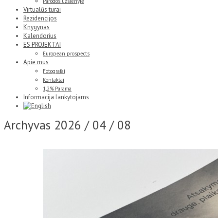
Parodos užsienyje
Virtualūs turai
Rezidencijos
Knygynas
Kalendorius
ES PROJEKTAI
European prospects
Apie mus
Fotografai
Kontaktai
1,2% Parama
Informacija lankytojams
Archyvas
2026 / 04 / 08