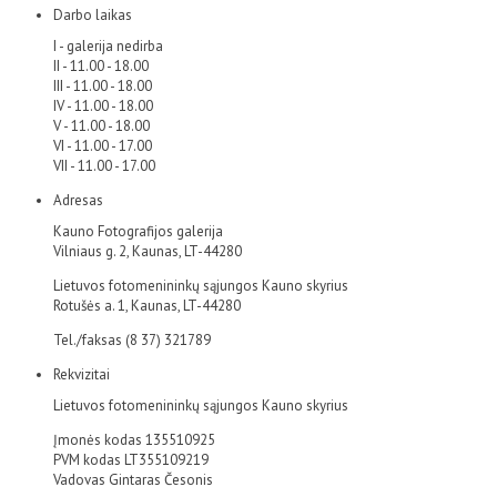
Darbo laikas
I - galerija nedirba
II - 11.00 - 18.00
III - 11.00 - 18.00
IV - 11.00 - 18.00
V - 11.00 - 18.00
VI - 11.00 - 17.00
VII - 11.00 - 17.00
Adresas
Kauno Fotografijos galerija
Vilniaus g. 2, Kaunas, LT-44280
Lietuvos fotomenininkų sąjungos Kauno skyrius
Rotušės a. 1, Kaunas, LT-44280
Tel./faksas (8 37) 321789
Rekvizitai
Lietuvos fotomenininkų sąjungos Kauno skyrius
Įmonės kodas 135510925
PVM kodas LT355109219
Vadovas Gintaras Česonis