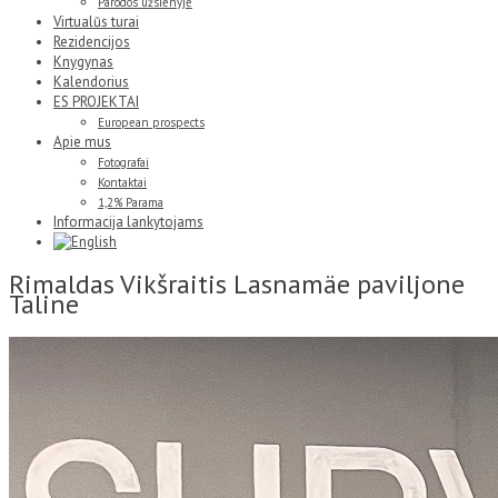
Parodos užsienyje
Virtualūs turai
Rezidencijos
Knygynas
Kalendorius
ES PROJEKTAI
European prospects
Apie mus
Fotografai
Kontaktai
1,2% Parama
Informacija lankytojams
Rimaldas Vikšraitis Lasnamäe paviljone
Taline