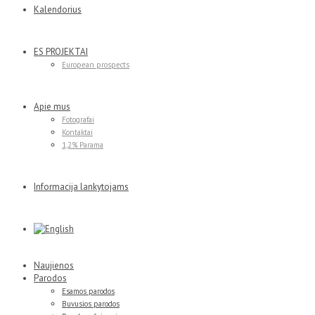
Kalendorius
ES PROJEKTAI
European prospects
Apie mus
Fotografai
Kontaktai
1,2% Parama
Informacija lankytojams
Naujienos
Parodos
Esamos parodos
Buvusios parodos