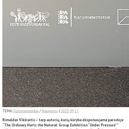
TEMA:
Fotomenininkai
/
Naujienos
|
2025
09
17
Rimaldas Vikšraitis – tarp autorių, kurių kūryba eksponuojama parodoje
“The Ordinary Hurts the Natural: Group Exhibition “Under Pressure””