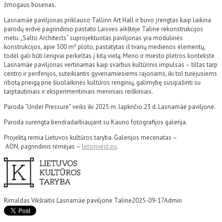
žmogaus būsenas.
Lasnamäe paviljonas priklauso Tallinn Art Hall ir buvo įrengtas kaip laikina
parodų erdvė pagrindinio pastato Laisvės aikštėje Taline rekonstrukcijos
metu. „Salto Architects“ suprojektuotas paviljonas yra modulinės
konstrukcijos, apie 500 m² ploto, pastatytas iš tvarių medienos elementų,
todėl gali būti lengvai perkeltas į kitą vietą. Meno ir miesto plėtros kontekste
Lasnamäe paviljonas vertinamas kaip svarbus kultūrinis impulsas – tiltas tarp
centro ir periferijos, suteikiantis gyvenamiesiems rajonams, iki tol turėjusiems
ribotą prieigą prie šiuolaikinės kultūros renginių, galimybę susipažinti su
tarptautiniais ir eksperimentiniais meniniais reiškiniais.
Paroda “Under Pressure” veiks iki 2025 m. lapkričio 23 d. Lasnamäe paviljone.
Paroda surengta bendradarbiaujant su Kauno fotografijos galerija.
Projektą remia Lietuvos kultūros taryba. Galerijos mecenatas –
AON, pagrindinis rėmėjas –
letsinvest.eu
.
Rimaldas Vikšraitis Lasnamäe paviljone Taline
2025-09-17
Admin