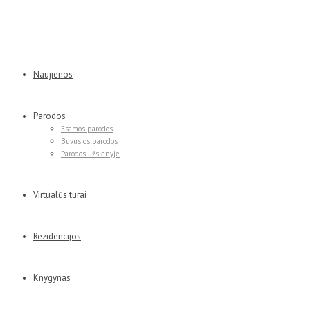
Naujienos
Parodos
Esamos parodos
Buvusios parodos
Parodos užsienyje
Virtualūs turai
Rezidencijos
Knygynas