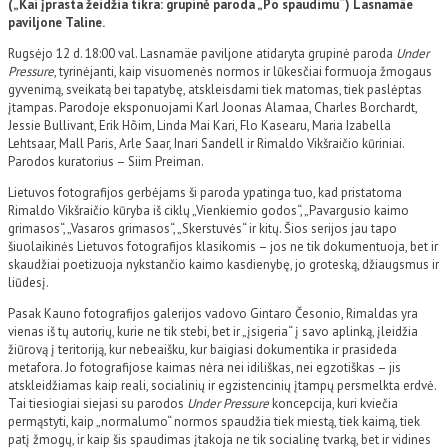
(„Kai įprasta žeidžia tikra: grupinė paroda „Po spaudimu“) Lasnamäe
paviljone Taline.
Rugsėjo 12 d. 18:00 val. Lasnamäe paviljone atidaryta grupinė paroda
Under
Pressure
, tyrinėjanti, kaip visuomenės normos ir lūkesčiai formuoja žmogaus
gyvenimą, sveikatą bei tapatybę, atskleisdami tiek matomas, tiek paslėptas
įtampas. Parodoje eksponuojami Karl Joonas Alamaa, Charles Borchardt,
Jessie Bullivant, Erik Hõim, Linda Mai Kari, Flo Kasearu, Maria Izabella
Lehtsaar, Mall Paris, Arle Saar, Inari Sandell ir Rimaldo Vikšraičio kūriniai.
Parodos kuratorius – Siim Preiman.
Lietuvos fotografijos gerbėjams ši paroda ypatinga tuo, kad pristatoma
Rimaldo Vikšraičio kūryba iš ciklų „Vienkiemio godos“, „Pavargusio kaimo
grimasos“, „Vasaros grimasos“, „Skerstuvės“ ir kitų. Šios serijos jau tapo
šiuolaikinės Lietuvos fotografijos klasikomis – jos ne tik dokumentuoja, bet ir
skaudžiai poetizuoja nykstančio kaimo kasdienybę, jo groteską, džiaugsmus ir
liūdesį.
Pasak Kauno fotografijos galerijos vadovo Gintaro Česonio, Rimaldas yra
vienas iš tų autorių, kurie ne tik stebi, bet ir „įsigeria“ į savo aplinką, įleidžia
žiūrovą į teritoriją, kur nebeaišku, kur baigiasi dokumentika ir prasideda
metafora. Jo fotografijose kaimas nėra nei idiliškas, nei egzotiškas – jis
atskleidžiamas kaip reali, socialinių ir egzistencinių įtampų persmelkta erdvė.
Tai tiesiogiai siejasi su parodos
Under Pressure
koncepcija, kuri kviečia
permąstyti, kaip „normalumo“ normos spaudžia tiek miestą, tiek kaimą, tiek
patį žmogų, ir kaip šis spaudimas įtakoja ne tik socialinę tvarką, bet ir vidines