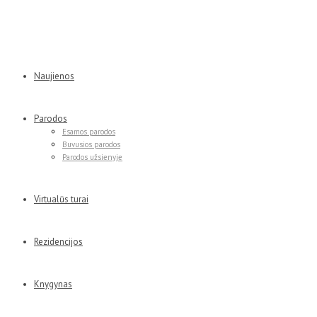
Naujienos
Parodos
Esamos parodos
Buvusios parodos
Parodos užsienyje
Virtualūs turai
Rezidencijos
Knygynas