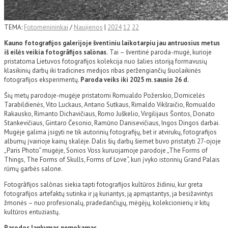
TEMA:
Fotomenininkai
/
Naujienos
|
2024
12
22
Kauno fotografijos galerijoje šventiniu laikotarpiu jau antruosius metus
iš eilės veikia fotogrãfijos salònas.
Tai – šventinė paroda-mugė, kurioje
pristatoma Lietuvos fotografijos kolekcija nuo šalies istoriją formavusių
klasikinių darbų iki tradicines medijos ribas peržengiančių šiuolaikinės
fotografijos eksperimentų.
Paroda veiks iki 2025 m. sausio 26 d.
Šių metų parodoje-mugėje pristatomi Romualdo Požerskio, Domicelės
Tarabildienės, Vito Luckaus, Antano Sutkaus, Rimaldo Vikšraičio, Romualdo
Rakausko, Rimanto Dichavičiaus, Romo Juškelio, Virgilijaus Šontos, Donato
Stankevičiaus, Gintaro Česonio, Ramūno Danisevičiaus, Ingos Dingos darbai.
Mugėje galima įsigyti ne tik autorinių fotografijų, bet ir atvirukų, fotografijos
albumų įvairioje kainų skalėje. Dalis šių darbų šiemet buvo pristatyti 27-ojoje
„Paris Photo“ mugėje, Sonios Voss kuruojamoje parodoje „The Forms of
Things, The Forms of Skulls, Forms of Love“, kuri įvyko istorinių Grand Palais
rūmų garbės salone.
Fotogrãfijos salònas siekia tapti fotografijos kultūros židiniu, kur greta
fotografijos artefaktų sutinka ir ją kuriantys, ją apmąstantys, ja besižavintys
žmonės – nuo profesionalų, pradedančiųjų, mėgėjų, kolekcionierių ir kitų
kultūros entuziastų.
Parodos lankymas nemokamas.