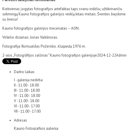
Kiekvienas įsigytas fotografijos artefaktas taps svariu indėliu, užtikrinančiu
sėkmingą Kauno fotografijos galerijos veiklą kitais metais. Šventes švęskime
su šviesa!
Kauno fotografijos galerijos mecenatas – AON.
Viršelio dizainas: Jonas Vaikšnoras.
Fotografija: Romualdas Požerskis.
Klaipėda,
1976 m.
2-asis „Fotogrãfijos salònas“ Kauno fotografijos galerijoje
2024-12-22
Admin
Darbo laikas
I - galerija nedirba
II - 11.00 - 18.00
III - 11.00 - 18.00
IV - 11.00 - 18.00
V - 11.00 - 18.00
VI - 11.00 - 17.00
VII - 11.00 - 17.00
Adresas
Kauno Fotografijos galerija