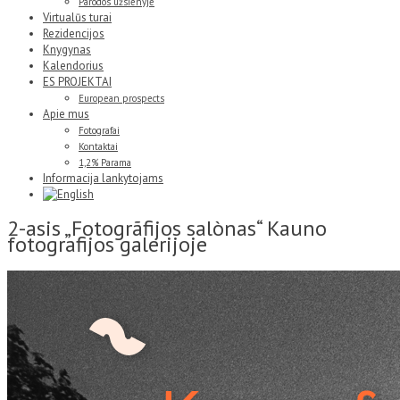
Parodos užsienyje
Virtualūs turai
Rezidencijos
Knygynas
Kalendorius
ES PROJEKTAI
European prospects
Apie mus
Fotografai
Kontaktai
1,2% Parama
Informacija lankytojams
2-asis „Fotogrãfijos salònas“ Kauno
fotografijos galerijoje