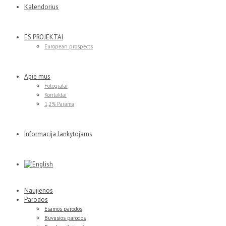
Kalendorius
ES PROJEKTAI
European prospects
Apie mus
Fotografai
Kontaktai
1,2% Parama
Informacija lankytojams
Naujienos
Parodos
Esamos parodos
Buvusios parodos