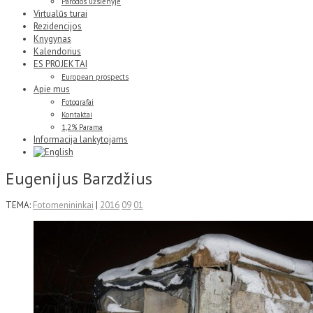
Parodos užsienyje
Virtualūs turai
Rezidencijos
Knygynas
Kalendorius
ES PROJEKTAI
European prospects
Apie mus
Fotografai
Kontaktai
1,2% Parama
Informacija lankytojams
Eugenijus Barzdžius
TEMA:
Fotomenininkai
|
2016
09
01