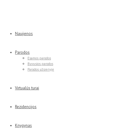
Naujienos
Parodos
Esamos parodos
Buvusios parodos
Parodos užsienyje
Virtualūs turai
Rezidencijos
Knygynas