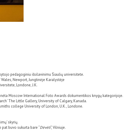
ytojo pedagoginiu išsilavinimu Šiaulių universitete.
 Wales, Newport, Jungtinėje Karalystėje
versitete, Londone, J.K.
paminėta Moscow International Foto Awards dokumentikos knygų kategorijoje.
ch‘ The Little Gallery, University of Calgary, Kanada.
miths college University of London, U.K., Londone.
mų‘ skyrių.
 pat buvo sukurta bare “
Dėvėti
“, Vilniuje.