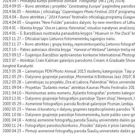
2014 09 – Pristatyta kūrėjo portfolio žurnale ”
Fotografija
” (Nr.1 [28] 2014).
2014 09 05 – Buvo atrinktas į projekto “
Celebrating Europe
” pagrindinę parodos
2014 06 05 – Atrinktas į oficiialiąją “
Copenhagen Photo Festival 2014
” programą
2014 04 – Buvo atrinktas į “
2014 Frames
” festivalio oficialiąją programą
Glasgow
2014 04 03 – Grupinės “New Folder” parodos dalyvis by new members of Lithuani
2014 01 – Išleista knyga ”
Ora et Labora. Palendriai
”, vizualus naratyvas analizu
2014 01 – E. Barzdžiaus nuotrauka panaudota knygos “
Museum In The Dock
” k
2013 11 27 – Oficialiai tapo Lietuvos fotomenininkų sąjungos nariu.
2013 11 27 – Buvo atrinktas į grupę kūrėjų, reprezentuojančių Lietuvos fotografi
2013 10 – Paties autoriaus išleista knyga “
Harvest of Wetland
” laimėjo trečią 
2013 09 13 – Eugenijus Barzdžius apdovanotas konkurse International Phot
2013 07 – Atrinktas Crain Kalman galerijos parodoms Cream: A Graduate Showcas
Jungtinė Karalystė.
2013 05 28 – Laimėtojas PDN Photo Annual 2013 studentų kategorijoje. Taip pa
2012 03 29 – Dalyvavo grupinėje parodoje „Momentai iš Birštonas Jazz 2010“, B
2012 03 28 – Laimėtojas su projektu „Ora et Labora. Palendriai“ Velso universit
2011 09 04 – Projektas “Žudantis metas” atrinktas Kaunas Photo Festivalio 201
2011 04 10 – Nominuotas antru numeriu „Kylantis fotografas“ portreto kategorij
2010 12 01 – Dalyvavo grupinėje fotografijos parodoje “Open shop”, Newport, J
2003 05 29 – Asmeninė fotografijos paroda Rozbrat galerijoje Poznan, Lenkija.
2002 05 23 – Vienas iš kuratorių ir dalyvių grupinės tarpdisciplininės parodos “Ka
2001 10 06 – Dalyvavo grupinėje parodoje fotomenininkų, kurie paliko savo gimt
2001 04 18 – Antroji asmeninė fotografijų paroda Šiaulių universiteto dailės gale
2000 11 24 – Fotografijos parodos/konkurso „Posūkis“ dalyvis ir prizo laimėtojas 
2000 04 23 – Pirmoji asmeninė fotografijų paroda Šiaulių universiteto dailės gale