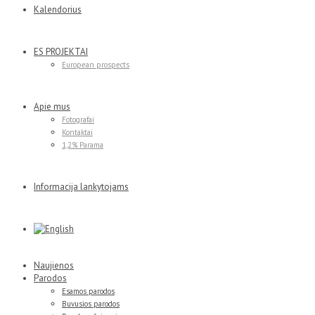
Kalendorius
ES PROJEKTAI
European prospects
Apie mus
Fotografai
Kontaktai
1,2% Parama
Informacija lankytojams
Naujienos
Parodos
Esamos parodos
Buvusios parodos