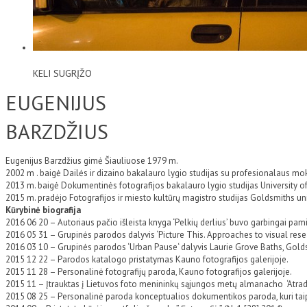
KELI SUGRĮŽO
EUGENIJUS
BARZDŽIUS
Eugenijus Barzdžius gimė Šiauliuose 1979 m.
2002 m . baigė Dailės ir dizaino bakalauro lygio studijas su profesionalaus mok
2013 m. baigė Dokumentinės fotografijos bakalauro lygio studijas University of
2015 m. pradėjo Fotografijos ir miesto kultūrų magistro studijas Goldsmiths uni
Kūrybinė biografija
2016 06 20 – Autoriaus pačio išleista knyga ‘Pelkių derlius’ buvo garbingai 
2016 05 31 – Grupinės parodos dalyvis ‘Picture This. Approaches to visual resear
2016 03 10 – Grupinės parodos ‘Urban Pause‘ dalyvis Laurie Grove Baths, Golds
2015 12 22 – Parodos katalogo pristatymas Kauno fotografijos galerijoje.
2015 11 28 – Personalinė fotografijų paroda, Kauno fotografijos galerijoje.
2015 11 – Įtrauktas į Lietuvos foto menininkų sąjungos metų almanacho ‘Atradi
2015 08 25 – Personalinė paroda konceptualios dokumentikos paroda, kuri taip