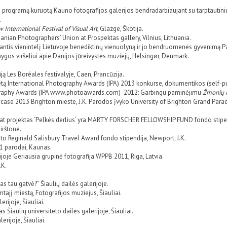
 programą kuruotą Kauno fotografijos galerijos bendradarbiaujant su tarptautiniu
.
 International Festival of Visual Art
, Glazge, Škotija.
an Photographers’ Union at Prospektas gallery, Vilnius, Lithuania.
ojantis vienintelį Lietuvoje benediktinų vienuolyną ir jo bendruomenės gyvenimą 
nygos viršeliui apie Danijos jūreivystės muziejų, Helsingør, Denmark.
ją Les Boréales festivalyje, Caen, Prancūzija.
vietą International Photography Awards (IPA) 2013 konkurse, dokumentikos (self-p
ography Awards (IPA www.photoawards.com) 2012: Garbingu paminėjimu
Žmonių 
e 2013 Brighton mieste, J.K. Parodos įvyko University of Brighton Grand Parade 
t projektas ‘Pelkės derlius‘ yra MARTY FORSCHER FELLOWSHIP FUND fondo stipendi
irštone.
eto Reginald Salisbury Travel Award fondo stipendija, Newport, J.K.
1 parodai, Kaunas.
oje Geriausia grupinė fotografija WPPB 2011, Riga, Latvia.
.K.
s tau gatvė?” Šiaulių dailės galerijoje.
ajį miestą, Fotografijos muziejus, Šiauliai.
rijoje, Šiauliai.
Šiaulių universiteto dailės galerijoje, Šiauliai.
rijoje, Šiauliai.