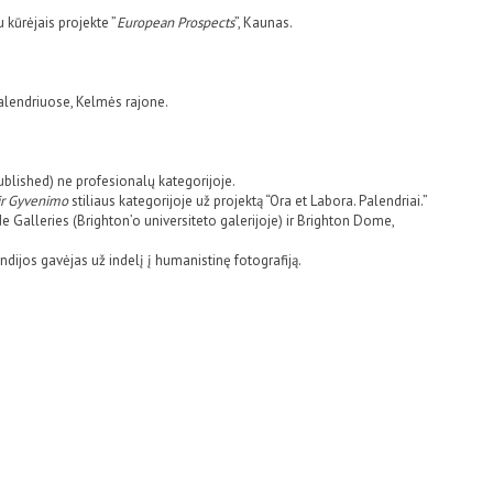
 kūrėjais projekte ”
European Prospects
”, Kaunas.
Palendriuose, Kelmės rajone.
ublished) ne profesionalų kategorijoje.
ir Gyvenimo
stiliaus kategorijoje už projektą “Ora et Labora. Palendriai.”
Galleries (Brighton’o universiteto galerijoje) ir Brighton Dome,
jos gavėjas už indelį į humanistinę fotografiją.