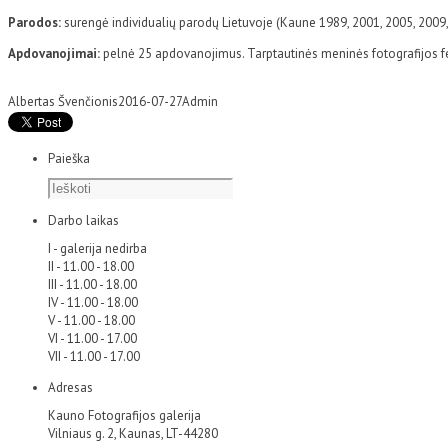
Parodos:
surengė individualių parodų Lietuvoje (Kaune 1989, 2001, 2005, 2009,
Apdovanojimai:
pelnė 25 apdovanojimus. Tarptautinės meninės fotografijos fe
Albertas Švenčionis
2016-07-27
Admin
Paieška
Darbo laikas
I - galerija nedirba
II - 11.00 - 18.00
III - 11.00 - 18.00
IV - 11.00 - 18.00
V - 11.00 - 18.00
VI - 11.00 - 17.00
VII - 11.00 - 17.00
Adresas
Kauno Fotografijos galerija
Vilniaus g. 2, Kaunas, LT-44280