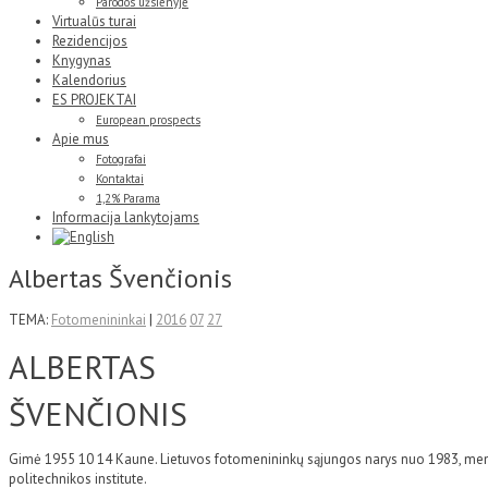
Parodos užsienyje
Virtualūs turai
Rezidencijos
Knygynas
Kalendorius
ES PROJEKTAI
European prospects
Apie mus
Fotografai
Kontaktai
1,2% Parama
Informacija lankytojams
Albertas Švenčionis
TEMA:
Fotomenininkai
|
2016
07
27
ALBERTAS
ŠVENČIONIS
Gimė 1955 10 14 Kaune. Lietuvos fotomenininkų sąjungos narys nuo 1983, meno
politechnikos institute.