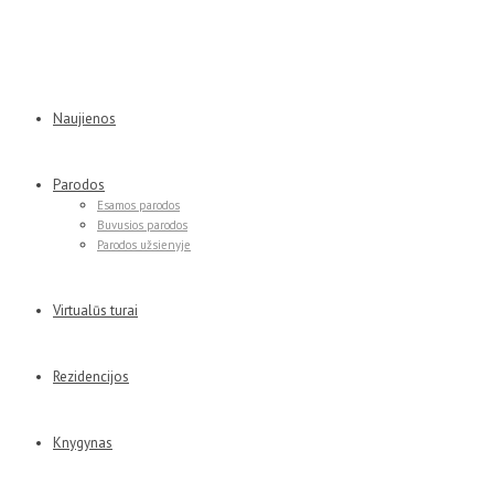
Naujienos
Parodos
Esamos parodos
Buvusios parodos
Parodos užsienyje
Virtualūs turai
Rezidencijos
Knygynas