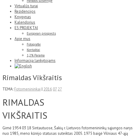
Parodos užsienyje
Virtualūs turai
Rezidencijos
Knygynas
Kalendorius
ES PROJEKTAI
European prospects
Apie mus
Fotografai
Kontaktai
1,2% Parama
Informacija lankytojams
Rimaldas Vikšraitis
TEMA:
Fotomenininkai
|
2016
07
27
RIMALDAS
VIKŠRAITIS
Gimė 1954 03 18 Sintautuose, Šakių r. Lietuvos fotomenininkų sąjungos narys
nuo 1985, meno kūrėjo statusas suteiktas 2005. 1975 baigė Vilniaus 47-ąją