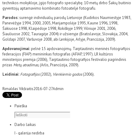
technikos mokykloje, įgijo fotografo specialybę. 10 metų dirbo Šakių buitinio
gyventojų aptarnavimo kombinato fotoateljė fotografu.
Parodos:
surengė individualių parodų Lietuvoje (Kudirkos Naumiestyje 1983,
Panevėžyje 1994, 2000, 2005, Marijampolėje 1995, Kaune 1996, 1998,
Šakiuose 1998, Klaipėdoje 1998, Rokiškyje 1999, Vilniuje 2001, 2006,
Šiauliuose 2002, Tauragėje 2004) ir užsienyje (Bratislavoje, Slovakija, 2004,
Goldapi 2007, Varšuvoje 2008, abi Lenkijoje, Arlyje, Prancūzija, 2009).
Apdovanojimai:
pelnė 15 apdovanojimų. Tarptautinės meninės fotografijos
federacijos (FIAP) menininkas fotografas (AFIAP, 1997). LR kultūros
ministerijos premija (2006), Tarptautinio fotografijos festivalio pagrindinis
prizas
Metų atradimas
, (Arlis, Prancūzija, 2009).
Leidiniai:
Fotografijos
(2002),
Vienkiemio godos
(2006).
Rimaldas Vikšraitis
2016-07-27
Admin
Paieška
Darbo laikas
I - galerija nedirba