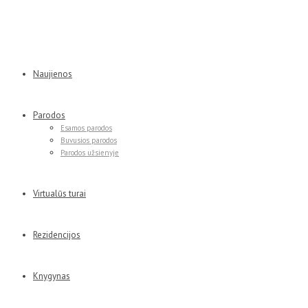
Naujienos
Parodos
Esamos parodos
Buvusios parodos
Parodos užsienyje
Virtualūs turai
Rezidencijos
Knygynas