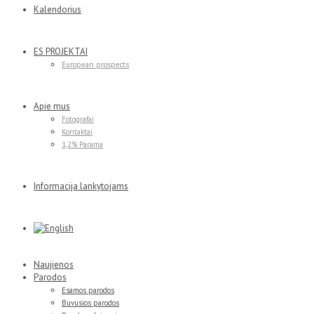
Kalendorius
ES PROJEKTAI
European prospects
Apie mus
Fotografai
Kontaktai
1,2% Parama
Informacija lankytojams
Naujienos
Parodos
Esamos parodos
Buvusios parodos