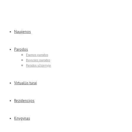
Naujienos
Parodos
Esamos parodos
Buvusios parodos
Parodos užsienyje
Virtualūs turai
Rezidencijos
Knygynas