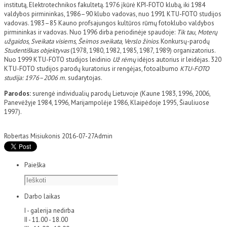
institutą, Elektrotechnikos fakultetą. 1976 įkūrė KPI-FOTO klubą, iki 1984
valdybos pirmininkas, 1986–90 klubo vadovas, nuo 1991 KTU-FOTO studijos
vadovas. 1983–85 Kauno profsajungos kultūros rūmų fotoklubo valdybos
pirmininkas ir vadovas. Nuo 1996 dirba periodinėje spaudoje:
Tik tau
,
Moterų
užgaidos
,
Sveikata visiems
,
Šeimos sveikata
,
Verslo žinios
. Konkursų-parodų
Studentiškas objektyvas
(1978, 1980, 1982, 1985, 1987, 1989) organizatorius.
Nuo 1999 KTU-FOTO studijos leidinio
Už rėmų
idėjos autorius ir leidėjas. 320
KTU-FOTO studijos parodų kuratorius ir rengėjas, fotoalbumo
KTU-FOTO
studija: 1976
–2006 m.
sudarytojas.
Parodos:
surengė individualių parodų Lietuvoje (Kaune 1983, 1996, 2006,
Panevėžyje 1984, 1996, Marijampolėje 1986, Klaipėdoje 1995, Šiauliuose
1997).
Robertas Misiukonis
2016-07-27
Admin
Paieška
Darbo laikas
I - galerija nedirba
II - 11.00 - 18.00