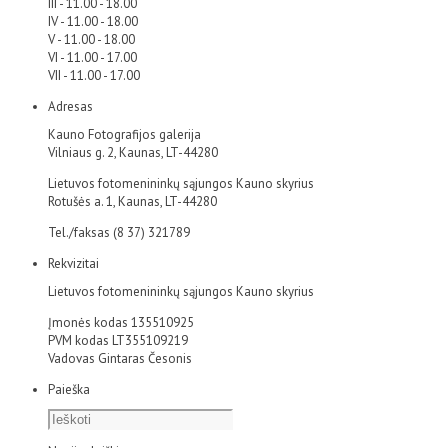
III - 11.00 - 18.00
IV - 11.00 - 18.00
V - 11.00 - 18.00
VI - 11.00 - 17.00
VII - 11.00 - 17.00
Adresas
Kauno Fotografijos galerija
Vilniaus g. 2, Kaunas, LT-44280
Lietuvos fotomenininkų sąjungos Kauno skyrius
Rotušės a. 1, Kaunas, LT-44280
Tel./faksas (8 37) 321789
Rekvizitai
Lietuvos fotomenininkų sąjungos Kauno skyrius
Įmonės kodas 135510925
PVM kodas LT355109219
Vadovas Gintaras Česonis
Paieška