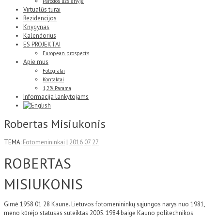
Parodos užsienyje
Virtualūs turai
Rezidencijos
Knygynas
Kalendorius
ES PROJEKTAI
European prospects
Apie mus
Fotografai
Kontaktai
1,2% Parama
Informacija lankytojams
Robertas Misiukonis
TEMA:
Fotomenininkai
|
2016
07
27
ROBERTAS
MISIUKONIS
Gimė 1958 01 28 Kaune. Lietuvos fotomenininkų sąjungos narys nuo 1981,
meno kūrėjo statusas suteiktas 2005. 1984 baigė Kauno politechnikos