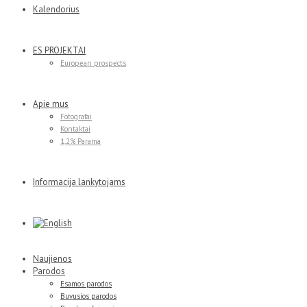
Kalendorius
ES PROJEKTAI
European prospects
Apie mus
Fotografai
Kontaktai
1,2% Parama
Informacija lankytojams
Naujienos
Parodos
Esamos parodos
Buvusios parodos