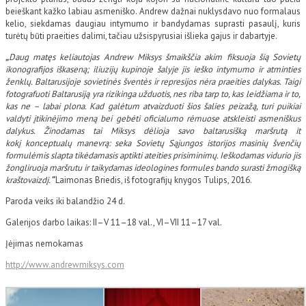
beieškant kažko labiau asmeniško. Andrew dažnai nuklysdavo nuo formalaus
kelio, siekdamas daugiau intymumo ir bandydamas suprasti pasaulį, kuris
turėtų būti praeities dalimi, tačiau užsispyrusiai išlieka gajus ir dabartyje.
„
Daug matęs keliautojas Andrew Miksys šmaikščia akim fiksuoja šią Sovietų
ikonografijos iškaseną; iliuzijų kupinoje šalyje jis ieško intymumo ir atminties
ženklų. Baltarusijoje sovietinės šventės ir represijos nėra praeities dalykas. Taigi
fotografuoti Baltarusiją yra rizikinga užduotis, nes riba tarp to, kas leidžiama ir to,
kas ne – labai plona. Kad galėtum atvaizduoti šios šalies peizažą, turi puikiai
valdyti įtikinėjimo meną bei gebėti oficialumo rėmuose atskleisti asmeniškus
dalykus. Žinodamas tai Miksys dėlioja savo baltarusišką maršrutą it
kokį
konceptualų manevrą: seka Sovietų Sąjungos istorijos masinių švenčių
formulėmis slapta tikėdamasis aptikti ateities prisiminimų. Ieškodamas vidurio jis
žongliruoja maršrutu ir taikydamas ideologines formules bando surasti žmogišką
kraštovaizdį.
“
Laimonas Briedis, iš fotografijų knygos Tulips, 2016.
Paroda veiks iki balandžio 24 d.
Galerijos darbo laikas: II–V 11–18 val., VI–VII 11–17 val.
Įėjimas nemokamas
http://www.andrewmiksys.com