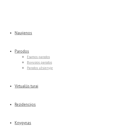
Naujienos
Parodos
Esamos parodos
Buvusios parodos
Parodos užsienyje
Virtualūs turai
Rezidencijos
Knygynas