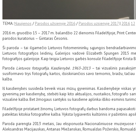
TEMA:
Naujienos
/
Parodos užsienyje 2016
/
Parodos uzsienyje 2017
|
2016
12
2016 m. gruodžio 15 – 2017 m. balandžio 22 dienomis Filadelfijoje, Print Center
parodos kuratorius – Gintaras Česonis.
Ši paroda – tai ilgamečio Lietuvos fotomenininkų sąjungos bendradarbiavimo su
Lietuvos fotografijos leidinių. Galerijos vadovė Elizabeth Spungen 2015 met
fotografijos galerijoje. Kaip teigia Lietuvos garbės konsulė Filadelfijoje Krista
Paroda
Lietuvos fotografija. Kasdienybė.
1963-2013 –
tai vizualinis pasakoji
susiformavo trys fotografų kartos, išsiskiriančios savo temomis, braižu, tačiau
kalba.
Iš kasdienybės susideda beveik visas mūsų gyvenimas. Kasdienybėje viskas yr
gyvenimą per kasdienybę, stebėti kaip kito aktualijos, nuotaikos, fotografo san
vizualinė kalba. Bet žmogaus santykis su kasdiene aplinka išliko esminis turim
Filadelfijoje pristatant žinomų Lietuvos fotografų darbus bandoma papasakoti 
pateiktas kitokia fotografine kalba. Vyksta lygiavertis kultūrinis ir pažintinis aps
Paroda parengta 2013 metais, Jau eksponuota Nacionaliniuose muziejuose Gruzi
Aleksandras Macijauskas, Antanas Miežanskas, Romualdas Požerskis, Romualdas 