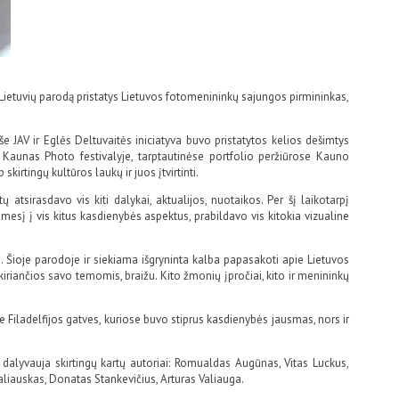
Lietuvių parodą pristatys Lietuvos fotomenininkų sajungos pirmininkas,
e JAV ir Eglės Deltuvaitės iniciatyva buvo pristatytos kelios dešimtys
o Kaunas Photo festivalyje, tarptautinėse portfolio peržiūrose Kauno
irtingų kultūros laukų ir juos įtvirtinti.
 atsirasdavo vis kiti dalykai, aktualijos, nuotaikos. Per šį laikotarpį
ėmesį į vis kitus kasdienybės aspektus, prabildavo vis kitokia vizualine
Šioje parodoje ir siekiama išgryninta kalba papasakoti apie Lietuvos
kiriančios savo temomis, braižu. Kito žmonių įpročiai, kito ir menininkų
iladelfijos gatves, kuriose buvo stiprus kasdienybės jausmas, nors ir
dalyvauja skirtingų kartų autoriai: Romualdas Augūnas, Vitas Luckus,
iauskas, Donatas Stankevičius, Arturas Valiauga.