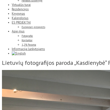
Parodos užsienyje
Virtualūs turai
Rezidencijos
Knygynas
Kalendorius
ES PROJEKTAI
European prospects
Apie mus
Fotografai
Kontaktai
1,2% Parama
Informacija lankytojams
Lietuvių fotografijos paroda „Kasdienybė“ F