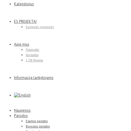
Kalendorius
ES PROJEKTAI
European prospects
Apie mus
Fotografai
Kontaktai
1,2% Parama
Informacija lankytojams
Naujienos
Parodos
Esamos parodos
Buvusios parodos