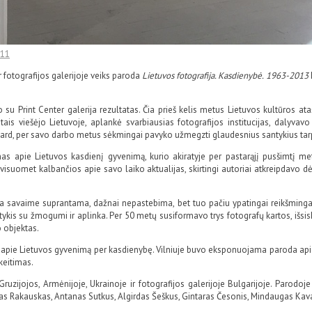
11
 fotografijos galerijoje veiks paroda
Lietuvos fotografija. Kasdienybė.
1963-2013
 Print Center galerija rezultatas. Čia prieš kelis metus Lietuvos kultūros ataš
ais viešėjo Lietuvoje, aplankė svarbiausias fotografijos institucijas, dalyvav
 Bard, per savo darbo metus sėkmingai pavyko užmegzti glaudesnius santykius tarp sk
mas apie Lietuvos kasdienį gyvenimą, kurio akiratyje per pastarąjį pusšimtį metų
 visuomet kalbančios apie savo laiko aktualijas, skirtingi autoriai atkreipdavo d
a savaime suprantama, dažnai nepastebima, bet tuo pačiu ypatingai reikšminga. 
tykis su žmogumi ir aplinka. Per 50 metų susiformavo trys fotografų kartos, išsis
o objektas.
apie Lietuvos gyvenimą per kasdienybę. Vilniuje buvo eksponuojama paroda apie F
ikeitimas.
jojos, Armėnijoje, Ukrainoje ir fotografijos galerijoje Bulgarijoje. Parodoje 
Rakauskas, Antanas Sutkus, Algirdas Šeškus, Gintaras Česonis, Mindaugas Kaval