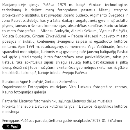
Marijampolėje gimęs Pačėsa 1979 m. baigė Vilniaus technologijos
technikumą ir dešimt metų fotografavo pastatus Miestų statybos
projektavimo institutui. Bet įkvėptas Josefo Sudeko, Algimanto Švėgždos ir
Jono Kalvelio, stebėjo, kas yra šalia: daiktų ir augalų „viešą gyvenimą”, asfalto
plynes, tamsos ir šviesos kompozicijas, absurdiškas sandūras. Kartu su kitais
to meto fotografais – Alfonsu Budvyčiu, Algirdu Šeškumi, Vytautu Balčyčiu,
Violeta Bubelyte, Gintaru Zinkevičiumi – Pačėsa klausėsi nudėvėto miesto
poezijos ir šiukšlių konteinerių žvangesiu šaipėsi iš egzaltuoto kultūros
rimtumo. Apie 1991 m. susidraugavęs su menininke Vega Vaičiūnaite, išmoko
spausdinti monotipijas, kuriomis visą gyvenimą rašė jausmų kaligrafiją. Paskui
vėl grįžo į Marijampolę ir ten fotografavo savo pasivaikščiojimų takus po
lietaus, rūke, apkritusius lapais, sniegu, saulėtą, baltą, bet dažniausiai pilką
dieną. Bežiūrint į tuos mažyčius nekintančios geometrijos skirtumus, išryškėja
heraklitiška laiko upė, kurioje tobulai žvejojo Pačėsa.
Kuratoriai: Agnė Narušytė, Gintaras Zinkevičius
Organizatoriai: Fotografijos muziejaus Vito Luckaus fotografijos centras,
Kauno fotografijos galerija
Partneriai: Lietuvos fotomenininkų sąjunga, Lietuvos dailės muziejus
Projektą finansuoja Lietuvos kultūros taryba ir Lietuvos Respublikos kultūros
ministerija
Remigijaus Pačėsos paroda „Geltona gulbė neatplauks“
2018-01-29
Admin