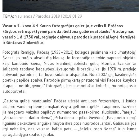
TEMA:
Naujienos
/
Parodos 2018
|
2018
01
29
Vasario 1– kovo 4 d. Kauno fotografijos galerijoje veiks R. Pačėsos
kūrybos retrospektyvinė paroda „Geltona gulbė neatplauks“. Atidarymas
vasario 1 d. 17.30 val., reginyje dalyvaus parodos kuratoriai Agnė Narušytė
ir Gintaras Zinkevičius.
Fotografą Remigijų Pačėsą (1955–2015) kolegos prisimena kaip „matytoją”.
Šviesai jis turėjo absoliučią klausą. Jo fotografijose tokie paprasti objektai
kaip kambario siena, Nidos krantinė, apleista gėlių klomba, švarkas ar
šaligatvis tapdavo begalybės įžvalgomis. Iš pradžių, kai jis 1978 m. pradėjo
dalyvauti parodose, tai buvo sidabro atspaudai. Nuo 2007-ųjų kasdienybės
poetiką papildė spalva. Parodoje pirmą kartą pristatomi visi Pačėsos kūrybos
etapai – ne tik „grynoji” fotografija, bet ir montažai, koliažai, monotipijos ir
autoportretai.
„Geltona gulbė neatplauks” Pačėsa užrašė ant upės fotografijos, iš kurios
sidabro vandenų bene pirmąkart išnyra geltonos gėlės. Taupiomis frazėmis
jis mėgdavo vaizdus papildyti numanomo pasakojimo sluoksniu: „Parėjau”,
„Antradienis – darbo diena”, „Pilka diena – pilka žuvėdra”, „Pas poeto kapą”.
Ilgainiui pakakdavo angliška rašyba iškreiptos nuorodos „shtai”. Galiausiai jos
irgi nebeliko, nes vaizdas kalba pats – „šešėlis rodo šviesą” ir pilkuma
sprogsta dygiu spalvos juoku.