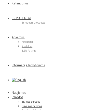
Kalendorius
ES PROJEKTAI
European prospects
Apie mus
Fotografai
Kontaktai
1,2% Parama
Informacija lankytojams
Naujienos
Parodos
Esamos parodos
Buvusios parodos