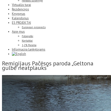
Parodos užsienyje
Virtualūs turai
Rezidencijos
Knygynas
Kalendorius
ES PROJEKTAI
European prospects
Apie mus
Fotografai
Kontaktai
1,2% Parama
Informacija lankytojams
Remigijaus Pačėsos paroda „Geltona
gulbė neatplauks“