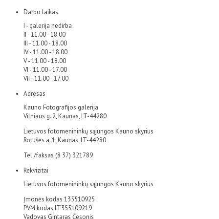
Darbo laikas
I - galerija nedirba
II - 11.00 - 18.00
III - 11.00 - 18.00
IV - 11.00 - 18.00
V - 11.00 - 18.00
VI - 11.00 - 17.00
VII - 11.00 - 17.00
Adresas
Kauno Fotografijos galerija
Vilniaus g. 2, Kaunas, LT-44280
Lietuvos fotomenininkų sąjungos Kauno skyrius
Rotušės a. 1, Kaunas, LT-44280
Tel./faksas (8 37) 321789
Rekvizitai
Lietuvos fotomenininkų sąjungos Kauno skyrius
Įmonės kodas 135510925
PVM kodas LT355109219
Vadovas Gintaras Česonis