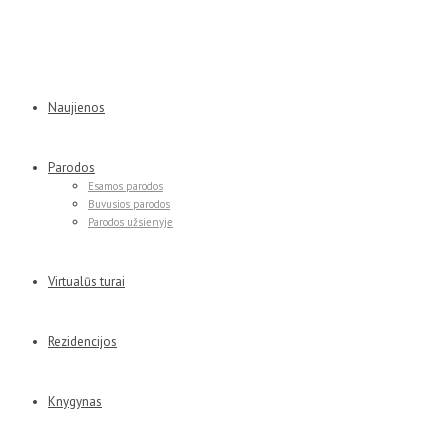
Naujienos
Parodos
Esamos parodos
Buvusios parodos
Parodos užsienyje
Virtualūs turai
Rezidencijos
Knygynas