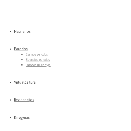
Naujienos
Parodos
Esamos parodos
Buvusios parodos
Parodos užsienyje
Virtualūs turai
Rezidencijos
Knygynas