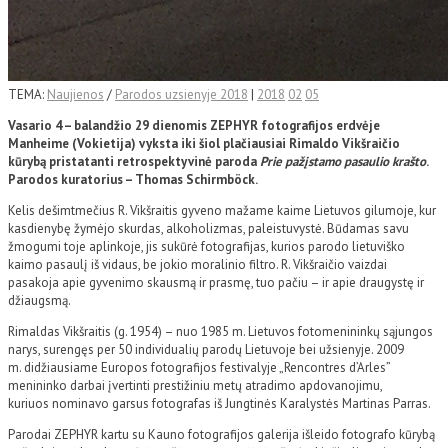
TEMA:
Naujienos
/
Parodos uzsienyje 2018
|
2018
02
05
Vasario 4 – balandžio 29 dienomis ZEPHYR fotografijos erdvėje
Manheime (Vokietija) vyksta iki šiol plačiausiai Rimaldo Vikšraičio
kūrybą pristatanti retrospektyvinė paroda
Prie pažįstamo pasaulio krašto
.
Parodos kuratorius – Thomas Schirmböck.
Kelis dešimtmečius R. Vikšraitis gyveno mažame kaime Lietuvos gilumoje, kur
kasdienybę žymėjo skurdas, alkoholizmas, paleistuvystė. Būdamas savu
žmogumi toje aplinkoje, jis sukūrė fotografijas, kurios parodo lietuviško
kaimo pasaulį iš vidaus, be jokio moralinio filtro. R. Vikšraičio vaizdai
pasakoja apie gyvenimo skausmą ir prasmę, tuo pačiu – ir apie draugystę ir
džiaugsmą.
Rimaldas Vikšraitis (g. 1954) – nuo 1985 m. Lietuvos fotomenininkų sąjungos
narys, surengęs per 50 individualių parodų Lietuvoje bei užsienyje. 2009
m. didžiausiame Europos fotografijos festivalyje „Rencontres d’Arles”
menininko darbai įvertinti prestižiniu metų atradimo apdovanojimu,
kuriuos nominavo garsus fotografas iš Jungtinės Karalystės Martinas Parras.
Parodai ZEPHYR kartu su Kauno fotografijos galerija išleido fotografo kūrybą