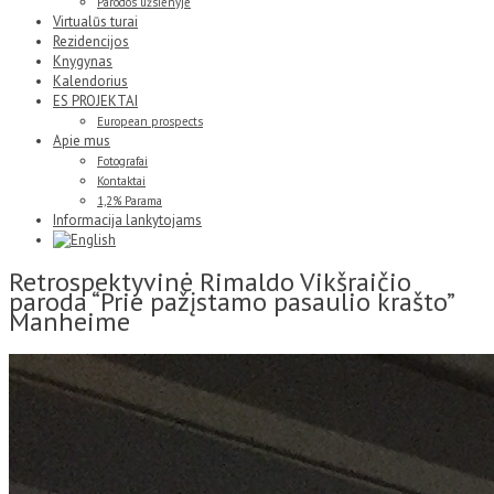
Parodos užsienyje
Virtualūs turai
Rezidencijos
Knygynas
Kalendorius
ES PROJEKTAI
European prospects
Apie mus
Fotografai
Kontaktai
1,2% Parama
Informacija lankytojams
Retrospektyvinė Rimaldo Vikšraičio
paroda “Prie pažįstamo pasaulio krašto”
Manheime