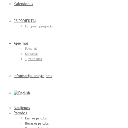
Kalendorius
ES PROJEKTAI
European prospects
Apie mus
Fotografai
Kontaktai
1,2% Parama
Informacija lankytojams
Naujienos
Parodos
Esamos parodos
Buvusios parodos