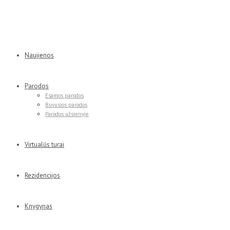
Naujienos
Parodos
Esamos parodos
Buvusios parodos
Parodos užsienyje
Virtualūs turai
Rezidencijos
Knygynas