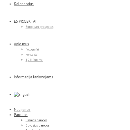
Kalendorius
ES PROJEKTAI
European prospects
Apie mus
Fotografai
Kontaktai
1,2% Parama
Informacija lankytojams
Naujienos
Parodos
Esamos parodos
Buvusios parodos