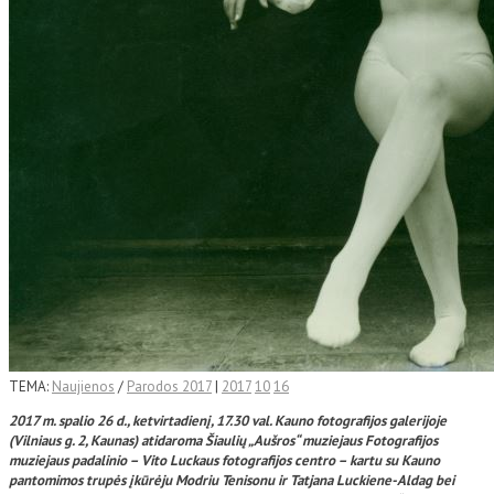
TEMA:
Naujienos
/
Parodos 2017
|
2017
10
16
2017 m. spalio 26 d., ketvirtadienį, 17.30 val. Kauno fotografijos galerijoje
(Vilniaus g. 2, Kaunas) atidaroma Šiaulių „Aušros“ muziejaus Fotografijos
muziejaus padalinio – Vito Luckaus fotografijos centro – kartu su Kauno
pantomimos trupės įkūrėju Modriu Tenisonu ir Tatjana Luckiene-Aldag bei