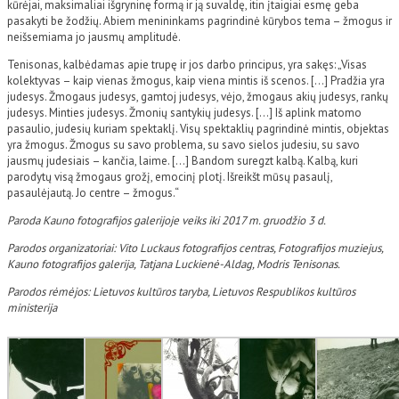
kūrėjai, maksimaliai išgryninę formą ir ją suvaldę, itin įtaigiai esmę geba
pasakyti be žodžių. Abiem menininkams pagrindinė kūrybos tema – žmogus ir
neišsemiama jo jausmų amplitudė.
Tenisonas, kalbėdamas apie trupę ir jos darbo principus, yra sakęs: „Visas
kolektyvas – kaip vienas žmogus, kaip viena mintis iš scenos. […] Pradžia yra
judesys. Žmogaus judesys, gamtoj judesys, vėjo, žmogaus akių judesys, rankų
judesys. Minties judesys. Žmonių santykių judesys. […] Iš aplink matomo
pasaulio, judesių kuriam spektaklį. Visų spektaklių pagrindinė mintis, objektas
yra žmogus. Žmogus su savo problema, su savo sielos judesiu, su savo
jausmų judesiais – kančia, laime. […] Bandom suregzt kalbą. Kalbą, kuri
parodytų visą žmogaus grožį, emocinį plotį. Išreikšt mūsų pasaulį,
pasaulėjautą. Jo centre – žmogus.“
Paroda Kauno fotografijos galerijoje veiks iki 2017 m. gruodžio 3 d.
Parodos organizatoriai: Vito Luckaus fotografijos centras, Fotografijos muziejus,
Kauno fotografijos galerija, Tatjana Luckienė-Aldag, Modris Tenisonas.
Parodos rėmėjos: Lietuvos kultūros taryba, Lietuvos Respublikos kultūros
ministerija