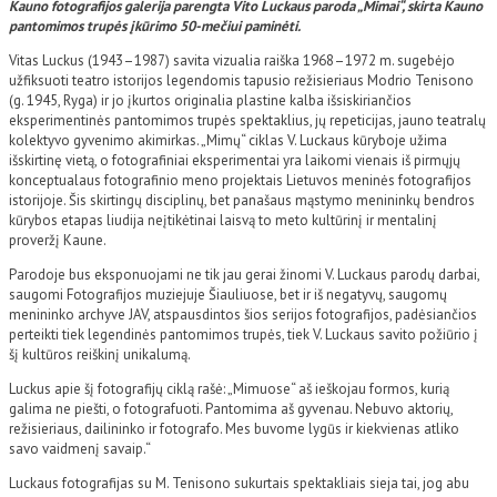
Kauno fotografijos galerija parengta Vito Luckaus paroda „Mimai“, skirta Kauno
pantomimos trupės įkūrimo 50-mečiui paminėti.
Vitas Luckus (1943–1987) savita vizualia raiška 1968–1972 m. sugebėjo
užfiksuoti teatro istorijos legendomis tapusio režisieriaus Modrio Tenisono
(g. 1945, Ryga) ir jo įkurtos originalia plastine kalba išsiskiriančios
eksperimentinės pantomimos trupės spektaklius, jų repeticijas, jauno teatralų
kolektyvo gyvenimo akimirkas. „Mimų“ ciklas V. Luckaus kūryboje užima
išskirtinę vietą, o fotografiniai eksperimentai yra laikomi vienais iš pirmųjų
konceptualaus fotografinio meno projektais Lietuvos meninės fotografijos
istorijoje. Šis skirtingų disciplinų, bet panašaus mąstymo menininkų bendros
kūrybos etapas liudija neįtikėtinai laisvą to meto kultūrinį ir mentalinį
proveržį Kaune.
Parodoje bus eksponuojami ne tik jau gerai žinomi V. Luckaus parodų darbai,
saugomi Fotografijos muziejuje Šiauliuose, bet ir iš negatyvų, saugomų
menininko archyve JAV, atspausdintos šios serijos fotografijos, padėsiančios
perteikti tiek legendinės pantomimos trupės, tiek V. Luckaus savito požiūrio į
šį kultūros reiškinį unikalumą.
Luckus apie šį fotografijų ciklą rašė: „Mimuose“ aš ieškojau formos, kurią
galima ne piešti, o fotografuoti. Pantomima aš gyvenau. Nebuvo aktorių,
režisieriaus, dailininko ir fotografo. Mes buvome lygūs ir kiekvienas atliko
savo vaidmenį savaip.“
Luckaus fotografijas su M. Tenisono sukurtais spektakliais sieja tai, jog abu