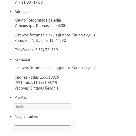
VII - 11.00 - 17.00
Adresas
Kauno Fotografijos galerija
Vilniaus g. 2, Kaunas, LT-44280
Lietuvos fotomenininkų sąjungos Kauno skyrius
Rotušės a. 1, Kaunas, LT-44280
Tel./faksas (8 37) 321789
Rekvizitai
Lietuvos fotomenininkų sąjungos Kauno skyrius
Įmonės kodas 135510925
PVM kodas LT355109219
Vadovas Gintaras Česonis
Paieška
Naujienlaiškis