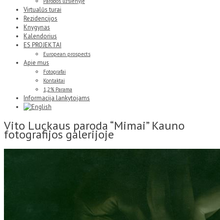
Parodos užsienyje
Virtualūs turai
Rezidencijos
Knygynas
Kalendorius
ES PROJEKTAI
European prospects
Apie mus
Fotografai
Kontaktai
1,2% Parama
Informacija lankytojams
Vito Luckaus paroda “Mimai” Kauno
fotografijos galerijoje