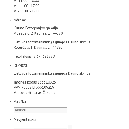
V - 11.00 - 18.00
VI - 11.00 - 17.00
VII - 11.00 - 17.00
Adresas
Kauno Fotografijos galerija
Vilniaus g. 2, Kaunas, LT-44280
Lietuvos fotomenininkų sąjungos Kauno skyrius
Rotušės a. 1, Kaunas, LT-44280
Tel./faksas (8 37) 321789
Rekvizitai
Lietuvos fotomenininkų sąjungos Kauno skyrius
Įmonės kodas 135510925
PVM kodas LT355109219
Vadovas Gintaras Česonis
Paieška
Naujienlaiškis