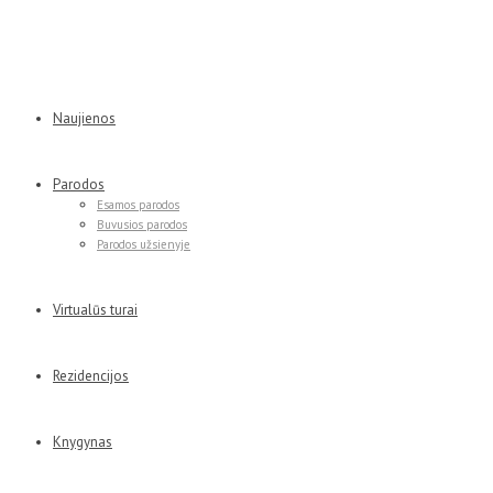
Naujienos
Parodos
Esamos parodos
Buvusios parodos
Parodos užsienyje
Virtualūs turai
Rezidencijos
Knygynas