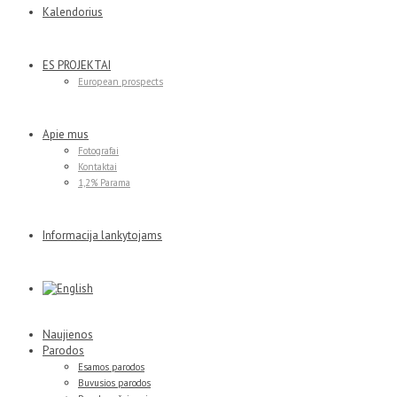
Kalendorius
ES PROJEKTAI
European prospects
Apie mus
Fotografai
Kontaktai
1,2% Parama
Informacija lankytojams
Naujienos
Parodos
Esamos parodos
Buvusios parodos