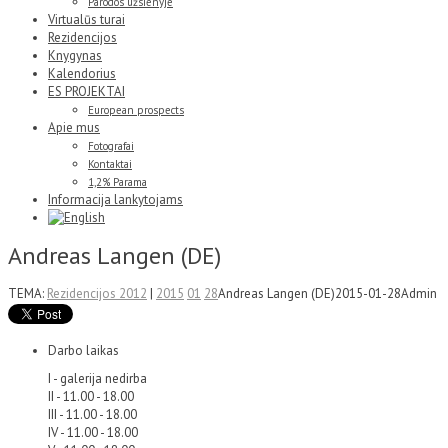
Parodos užsienyje
Virtualūs turai
Rezidencijos
Knygynas
Kalendorius
ES PROJEKTAI
European prospects
Apie mus
Fotografai
Kontaktai
1,2% Parama
Informacija lankytojams
Andreas Langen (DE)
TEMA:
Rezidencijos 2012
|
2015
01
28
Andreas Langen (DE)
2015-01-28
Admin
Darbo laikas
I - galerija nedirba
II - 11.00 - 18.00
III - 11.00 - 18.00
IV - 11.00 - 18.00