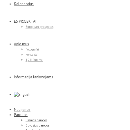
Kalendorius
ES PROJEKTAI
European prospects
Apie mus
Fotografai
Kontaktai
1,2% Parama
Informacija lankytojams
Naujienos
Parodos
Esamos parodos
Buvusios parodos