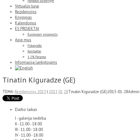
Parodos užsienyje
Virtualūs turai
Rezidencijos
Knygynas
Kalendorius
ES PROJEKTAI
European prospects
Apie mus
Fotografai
Kontaktai
1,2% Parama
Informacija lankytojams
Tinatin Kiguradze (GE)
TEMA:
Rezidencijos 2013
|
2015
01
28
Tinatin Kiguradze (GE)
2015-01-28
Admin
Darbo laikas
I - galerija nedirba
II - 11.00 - 18.00
III - 11.00 - 18.00
IV - 11.00 - 18.00