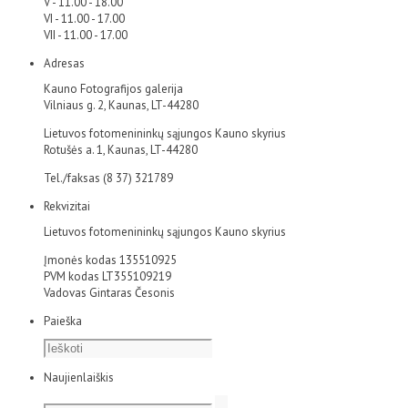
V - 11.00 - 18.00
VI - 11.00 - 17.00
VII - 11.00 - 17.00
Adresas
Kauno Fotografijos galerija
Vilniaus g. 2, Kaunas, LT-44280
Lietuvos fotomenininkų sąjungos Kauno skyrius
Rotušės a. 1, Kaunas, LT-44280
Tel./faksas (8 37) 321789
Rekvizitai
Lietuvos fotomenininkų sąjungos Kauno skyrius
Įmonės kodas 135510925
PVM kodas LT355109219
Vadovas Gintaras Česonis
Paieška
Naujienlaiškis