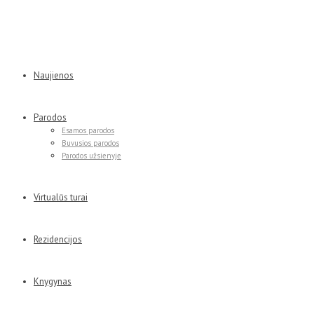
Naujienos
Parodos
Esamos parodos
Buvusios parodos
Parodos užsienyje
Virtualūs turai
Rezidencijos
Knygynas