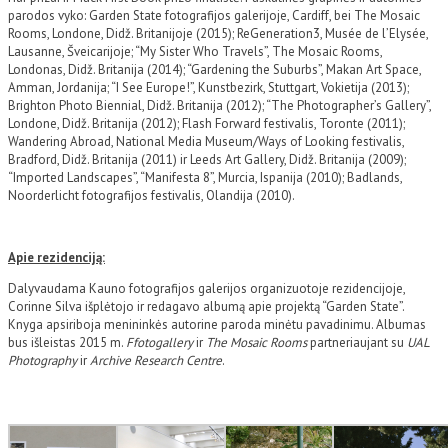
parodos vyko: Garden State fotografijos galerijoje, Cardiff, bei The Mosaic
Rooms, Londone, Didž. Britanijoje (2015); ReGeneration3, Musée de l’Elysée,
Lausanne, Šveicarijoje; “My Sister Who Travels”, The Mosaic Rooms,
Londonas, Didž. Britanija (2014); “Gardening the Suburbs”, Makan Art Space,
Amman, Jordanija; “I See Europe!”, Kunstbezirk, Stuttgart, Vokietija (2013);
Brighton Photo Biennial, Didž. Britanija (2012); “The Photographer’s Gallery”,
Londone, Didž. Britanija (2012); Flash Forward festivalis, Toronte (2011);
Wandering Abroad, National Media Museum/Ways of Looking festivalis,
Bradford, Didž. Britanija (2011) ir Leeds Art Gallery, Didž. Britanija (2009);
“Imported Landscapes”, “Manifesta 8”, Murcia, Ispanija (2010); Badlands,
Noorderlicht fotografijos festivalis, Olandija (2010).
Apie rezidenciją:
Dalyvaudama Kauno fotografijos galerijos organizuotoje rezidencijoje,
Corinne Silva išplėtojo ir redagavo albumą apie projektą “Garden State”.
Knyga apsiriboja menininkės autorine paroda minėtu pavadinimu. Albumas
bus išleistas 2015 m.
Ffotogallery
ir
The Mosaic Rooms
partneriaujant su
UAL
Photography
ir
Archive Research Centre
.