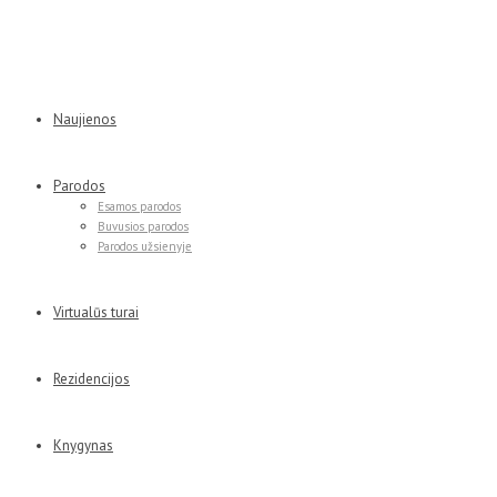
Naujienos
Parodos
Esamos parodos
Buvusios parodos
Parodos užsienyje
Virtualūs turai
Rezidencijos
Knygynas