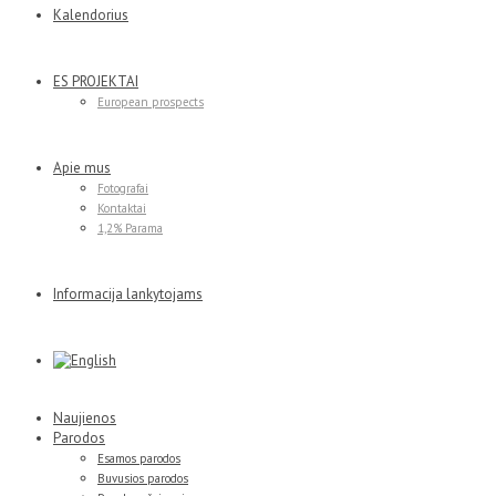
Kalendorius
ES PROJEKTAI
European prospects
Apie mus
Fotografai
Kontaktai
1,2% Parama
Informacija lankytojams
Naujienos
Parodos
Esamos parodos
Buvusios parodos