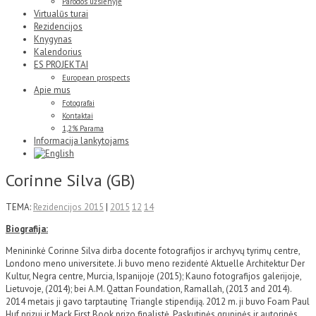
Parodos užsienyje
Virtualūs turai
Rezidencijos
Knygynas
Kalendorius
ES PROJEKTAI
European prospects
Apie mus
Fotografai
Kontaktai
1,2% Parama
Informacija lankytojams
Corinne Silva (GB)
TEMA:
Rezidencijos 2015
|
2015
12
14
Biografija:
Menininkė Corinne Silva dirba docente fotografijos ir archyvų tyrimų centre,
Londono meno universitete. Ji buvo meno rezidentė Aktuelle Architektur Der
Kultur, Negra centre, Murcia, Ispanijoje (2015); Kauno fotografijos galerijoje,
Lietuvoje, (2014); bei A.M. Qattan Foundation, Ramallah, (2013 and 2014).
2014 metais ji gavo tarptautinę Triangle stipendiją. 2012 m. ji buvo Foam Paul
Huf prizui ir Mack First Book prizo finalistė. Paskutinės grupinės ir autorinės