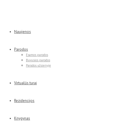
Naujienos
Parodos
Esamos parodos
Buvusios parodos
Parodos užsienyje
Virtualūs turai
Rezidencijos
Knygynas