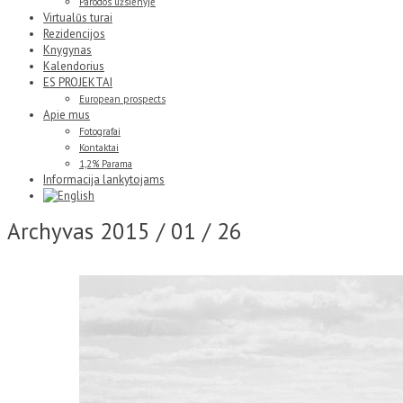
Parodos užsienyje
Virtualūs turai
Rezidencijos
Knygynas
Kalendorius
ES PROJEKTAI
European prospects
Apie mus
Fotografai
Kontaktai
1,2% Parama
Informacija lankytojams
Archyvas
2015 / 01 / 26