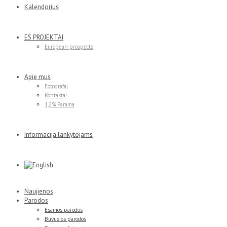
Kalendorius
ES PROJEKTAI
European prospects
Apie mus
Fotografai
Kontaktai
1,2% Parama
Informacija lankytojams
Naujienos
Parodos
Esamos parodos
Buvusios parodos