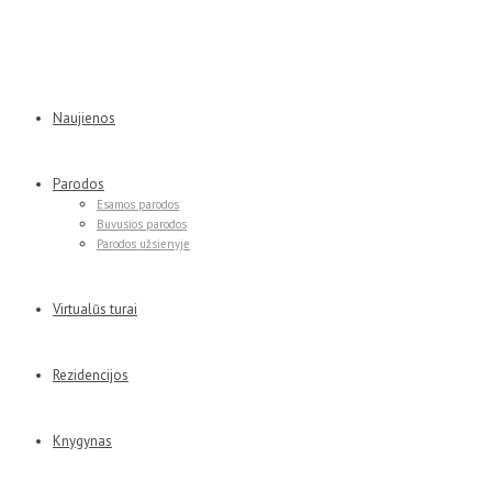
Naujienos
Parodos
Esamos parodos
Buvusios parodos
Parodos užsienyje
Virtualūs turai
Rezidencijos
Knygynas