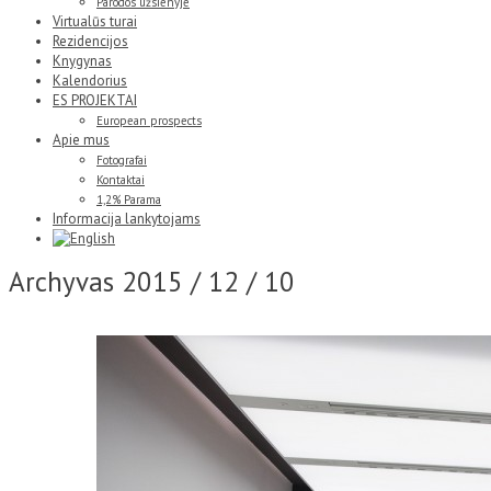
Parodos užsienyje
Virtualūs turai
Rezidencijos
Knygynas
Kalendorius
ES PROJEKTAI
European prospects
Apie mus
Fotografai
Kontaktai
1,2% Parama
Informacija lankytojams
Archyvas
2015 / 12 / 10