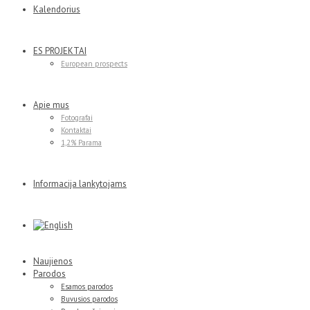
Kalendorius
ES PROJEKTAI
European prospects
Apie mus
Fotografai
Kontaktai
1,2% Parama
Informacija lankytojams
Naujienos
Parodos
Esamos parodos
Buvusios parodos