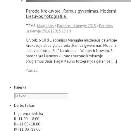
Paroda Krokuvoje „Ramus gyvenimas. Moderni
Lietuvos fotografija“
TEMA:
Naujienos
/
Parodos užsienyje 2015
/
Parodos
užsienyje 2016
|
2015
12
10
Gruodžio 10 d., Japonijos Manggha muziejaus galerijoje
Krokuvoje atidaryta paroda „Ramus gyvenimas. Moderni
Lietuvos fotografija“, kuratorius – Wojciech Nowicki. Ši
paroda yra Lietuvos kultūros sezono Krokuvoje
programos dalis. Pagal Kauno fotografijos galerijos […]
Plačiau
Paieška
Darbo laikas
I - galerija nedirba
II - 11.00 - 18.00
III - 11.00 - 18.00
IV - 11.00 - 18.00