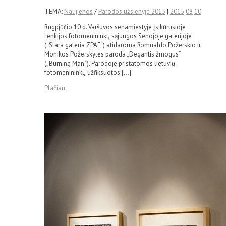
TEMA:
Naujienos
/
Parodos užsienyje 2015
|
2015
08
10
Rugpjūčio 10 d. Varšuvos senamiestyje įsikūrusioje
Lenkijos fotomenininkų sąjungos Senojoje galerijoje
(„Stara galeria ZPAF“) atidaroma Romualdo Požerskio ir
Monikos Požerskytės paroda „Degantis žmogus“
(„Burning Man“). Parodoje pristatomos lietuvių
fotomenininkų užfiksuotos […]
Plačiau