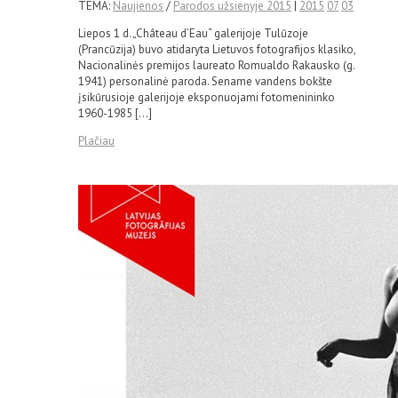
TEMA:
Naujienos
/
Parodos užsienyje 2015
|
2015
07
03
Liepos 1 d. „Château d’Eau“ galerijoje Tulūzoje
(Prancūzija) buvo atidaryta Lietuvos fotografijos klasiko,
Nacionalinės premijos laureato Romualdo Rakausko (g.
1941) personalinė paroda. Sename vandens bokšte
įsikūrusioje galerijoje eksponuojami fotomenininko
1960-1985 […]
Plačiau