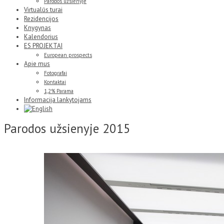
Parodos užsienyje
Virtualūs turai
Rezidencijos
Knygynas
Kalendorius
ES PROJEKTAI
European prospects
Apie mus
Fotografai
Kontaktai
1,2% Parama
Informacija lankytojams
Parodos užsienyje 2015