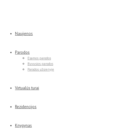
Naujienos
Parodos
Esamos parodos
Buvusios parodos
Parodos užsienyje
Virtualūs turai
Rezidencijos
Knygynas