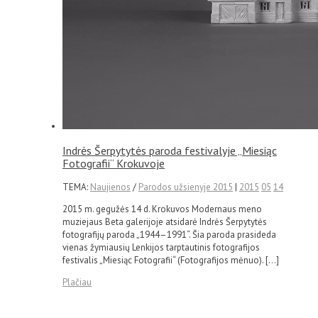
Indrės Šerpytytės paroda festivalyje „Miesiąc
Fotografii“ Krokuvoje
TEMA:
Naujienos
/
Parodos užsienyje 2015
|
2015
05
14
2015 m. gegužės 14 d. Krokuvos Modernaus meno
muziejaus Beta galerijoje atsidarė Indrės Šerpytytės
fotografijų paroda „1944–1991“. Šia paroda prasideda
vienas žymiausių Lenkijos tarptautinis fotografijos
festivalis „Miesiąc Fotografii“ (Fotografijos mėnuo). […]
Plačiau