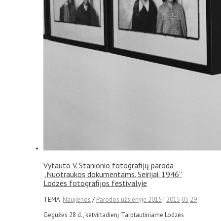
Vytauto V. Stanionio fotografijų paroda
„Nuotraukos dokumentams. Seirijai. 1946“
Lodzės fotografijos festivalyje
TEMA:
Naujienos
/
Parodos užsienyje 2015
|
2015
05
29
Gegužės 28 d., ketvirtadienį Tarptautiniame Lodzės