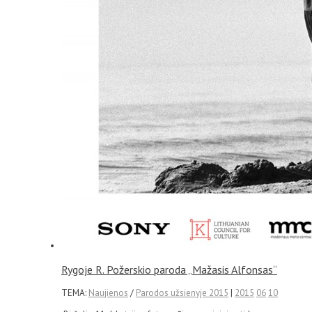
Rygoje R. Požerskio paroda „Mažasis Alfonsas“
TEMA:
Naujienos
/
Parodos užsienyje 2015
|
2015
06
10