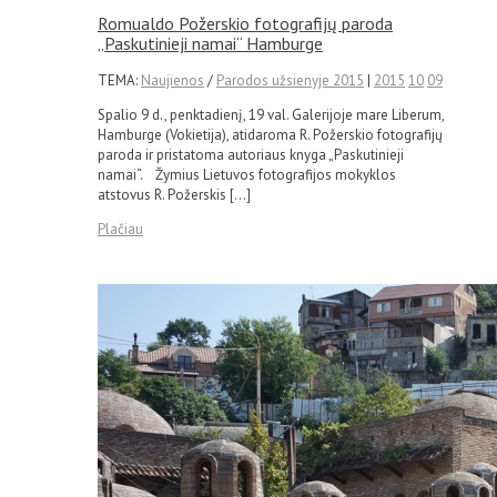
Romualdo Požerskio fotografijų paroda
„Paskutinieji namai“ Hamburge
TEMA:
Naujienos
/
Parodos užsienyje 2015
|
2015
10
09
Spalio 9 d., penktadienį, 19 val. Galerijoje mare Liberum,
Hamburge (Vokietija), atidaroma R. Požerskio fotografijų
paroda ir pristatoma autoriaus knyga „Paskutinieji
namai“. Žymius Lietuvos fotografijos mokyklos
atstovus R. Požerskis […]
Plačiau