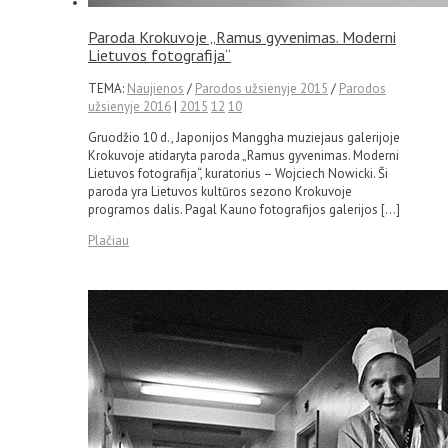
Paroda Krokuvoje „Ramus gyvenimas. Moderni
Lietuvos fotografija“
TEMA:
Naujienos
/
Parodos užsienyje 2015
/
Parodos
užsienyje 2016
|
2015
12
10
Gruodžio 10 d., Japonijos Manggha muziejaus galerijoje
Krokuvoje atidaryta paroda „Ramus gyvenimas. Moderni
Lietuvos fotografija“, kuratorius – Wojciech Nowicki. Ši
paroda yra Lietuvos kultūros sezono Krokuvoje
programos dalis. Pagal Kauno fotografijos galerijos […]
Plačiau