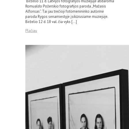
Birželio 11 d. Latvijos fotografijos muziejuje atidaroma
Romualdo Požerskio fotografijos paroda „Mažasis
Alfonsas“. Tai jau trečioji fotomenininko autorinė
paroda Rygos senamiestyje įsikūrusiame muziejuje.
Birželio 12 d. 18 val. čia vyks […]
Plačiau