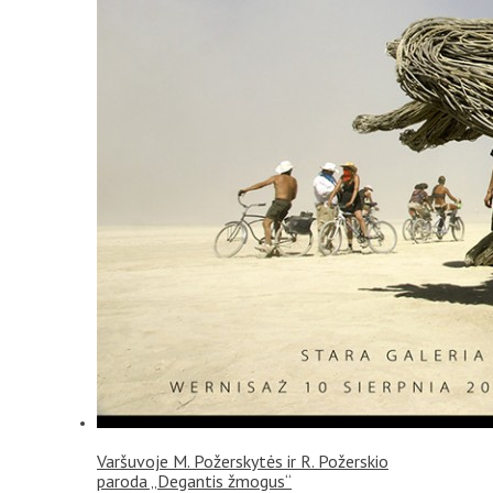
Varšuvoje M. Požerskytės ir R. Požerskio
paroda „Degantis žmogus“