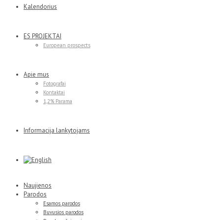
Kalendorius
ES PROJEKTAI
European prospects
Apie mus
Fotografai
Kontaktai
1,2% Parama
Informacija lankytojams
Naujienos
Parodos
Esamos parodos
Buvusios parodos