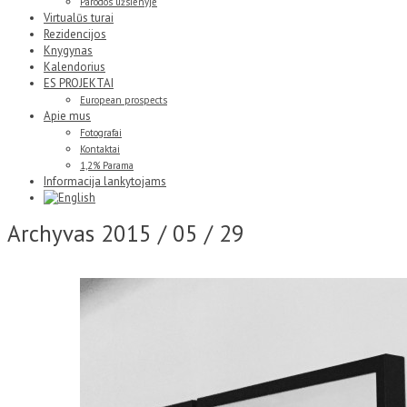
Parodos užsienyje
Virtualūs turai
Rezidencijos
Knygynas
Kalendorius
ES PROJEKTAI
European prospects
Apie mus
Fotografai
Kontaktai
1,2% Parama
Informacija lankytojams
Archyvas
2015 / 05 / 29