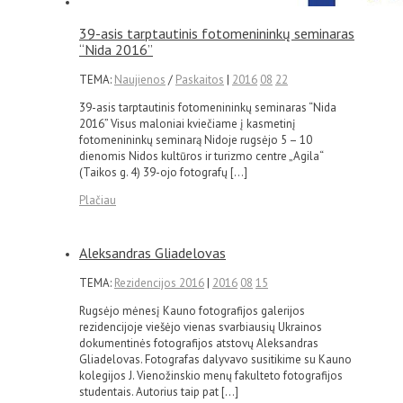
39-asis tarptautinis fotomenininkų seminaras
“Nida 2016”
TEMA:
Naujienos
/
Paskaitos
|
2016
08
22
39-asis tarptautinis fotomenininkų seminaras “Nida
2016” Visus maloniai kviečiame į kasmetinį
fotomenininkų seminarą Nidoje rugsėjo 5 – 10
dienomis Nidos kultūros ir turizmo centre „Agila“
(Taikos g. 4) 39-ojo fotografų […]
Plačiau
Aleksandras Gliadelovas
TEMA:
Rezidencijos 2016
|
2016
08
15
Rugsėjo mėnesį Kauno fotografijos galerijos
rezidencijoje viešėjo vienas svarbiausių Ukrainos
dokumentinės fotografijos atstovų Aleksandras
Gliadelovas. Fotografas dalyvavo susitikime su Kauno
kolegijos J. Vienožinskio menų fakulteto fotografijos
studentais. Autorius taip pat […]