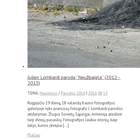
Julien Lombardi paroda “Neužbaigta” (2012–
2015)
TEMA:
Naujienos
/
Parodos 2016
|
2016
08
13
Rugpjūčio 19 dieną, 18 valandą Kauno fotografijos
galerijoje vyks prancūzų fotografo J. Lombardi parodos
atidarymas. Žlugus Sovietų Sąjungai, Armėnija atsidūrė
tarp dviejų pasaulių. Fotografijos laukia istorijų, kaip
šalys, kurios įkvepia […]
Plačiau