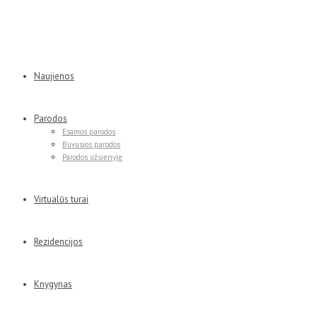
Naujienos
Parodos
Esamos parodos
Buvusios parodos
Parodos užsienyje
Virtualūs turai
Rezidencijos
Knygynas