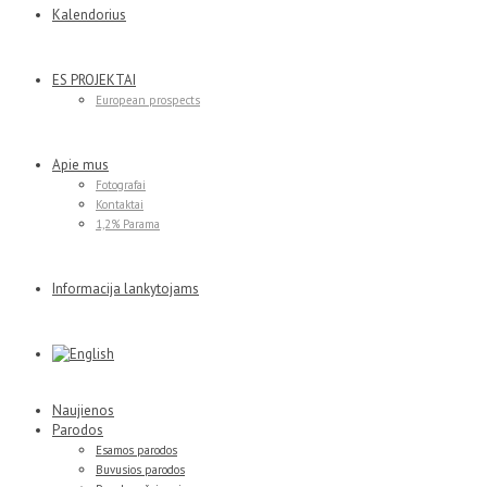
Kalendorius
ES PROJEKTAI
European prospects
Apie mus
Fotografai
Kontaktai
1,2% Parama
Informacija lankytojams
Naujienos
Parodos
Esamos parodos
Buvusios parodos