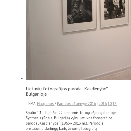
Lietuvių fotografijos paroda „Kasdienybė“
Bulgarijoje
TEMA:
Naujienos
/
Parodos užsienyje 2016
|
2016
10
15
Spalio 13 – lapričio 22 dienomis, fotografijos galerijoje
Synthesis (Sofija, Bulgarija) vyks Lietuvos fotografijos
paroda „Kasdienybė“ (1963–2013 m.). Parodoje
pristatoma skirtingų kartų žinomų fotografų –