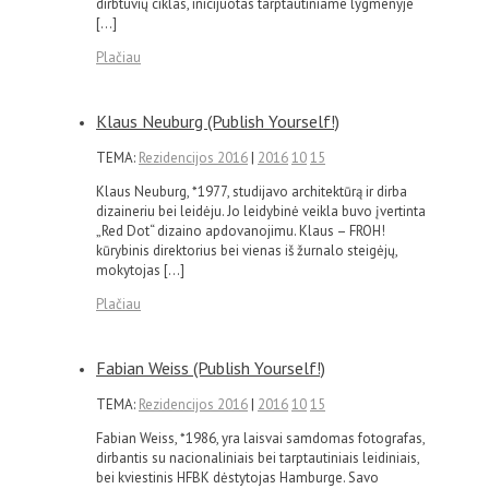
dirbtuvių ciklas, inicijuotas tarptautiniame lygmenyje
[…]
Plačiau
Klaus Neuburg (Publish Yourself!)
TEMA:
Rezidencijos 2016
|
2016
10
15
Klaus Neuburg, *1977, studijavo architektūrą ir dirba
dizaineriu bei leidėju. Jo leidybinė veikla buvo įvertinta
„Red Dot“ dizaino apdovanojimu. Klaus – FROH!
kūrybinis direktorius bei vienas iš žurnalo steigėjų,
mokytojas […]
Plačiau
Fabian Weiss (Publish Yourself!)
TEMA:
Rezidencijos 2016
|
2016
10
15
Fabian Weiss, *1986, yra laisvai samdomas fotografas,
dirbantis su nacionaliniais bei tarptautiniais leidiniais,
bei kviestinis HFBK dėstytojas Hamburge. Savo