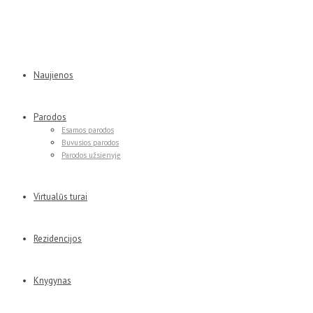
Naujienos
Parodos
Esamos parodos
Buvusios parodos
Parodos užsienyje
Virtualūs turai
Rezidencijos
Knygynas