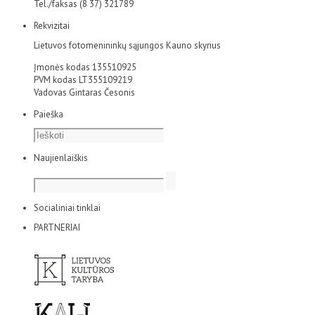
Tel./faksas (8 37) 321789
Rekvizitai
Lietuvos fotomenininkų sąjungos Kauno skyrius
Įmonės kodas 135510925
PVM kodas LT355109219
Vadovas Gintaras Česonis
Paieška
Naujienlaiškis
Socialiniai tinklai
PARTNERIAI