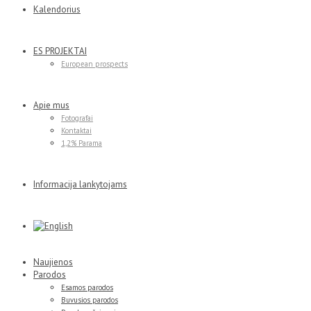
Kalendorius
ES PROJEKTAI
European prospects
Apie mus
Fotografai
Kontaktai
1,2% Parama
Informacija lankytojams
Naujienos
Parodos
Esamos parodos
Buvusios parodos