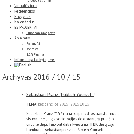
Parodos užsienyje
Virtualūs turai
Rezidencijos
Knygynas
Kalendorius
ES PROJEKTAI
European prospects
Apie mus
Fotografai
Kontaktai
1,2% Parama
Informacija lankytojams
Archyvas
2016 / 10 / 15
Sebastian Pranz (Publish Yourself!)
TEMA:
Rezidencijos 2016
|
2016
10
15
Sebastian Pranz, *1979, tiria, kaip medijos transformuoja
visuomenę. Įgijęs sociologijos doktorantūrą, pradėjo
dirbti leidėju. Taip pat dirba kviestiniu HFBK dėstytoju
Hamburge. sebastianpranz.de Publish Yourself! –