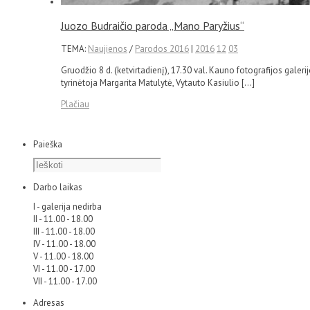
Juozo Budraičio paroda „Mano Paryžius“
TEMA:
Naujienos
/
Parodos 2016
|
2016
12
03
Gruodžio 8 d. (ketvirtadienį), 17.30 val. Kauno fotografijos gale
tyrinėtoja Margarita Matulytė, Vytauto Kasiulio […]
Plačiau
Paieška
Darbo laikas
I - galerija nedirba
II - 11.00 - 18.00
III - 11.00 - 18.00
IV - 11.00 - 18.00
V - 11.00 - 18.00
VI - 11.00 - 17.00
VII - 11.00 - 17.00
Adresas