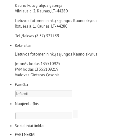
Kauno Fotografijos galerija
Vilniaus g. 2, Kaunas, LT-44280
Lietuvos fotomenininkų sąjungos Kauno skyrius
Rotušės a. 1, Kaunas, LT-44280
Tel./faksas (8 37) 321789
Rekvizitai
Lietuvos fotomenininkų sąjungos Kauno skyrius
Įmonės kodas 135510925
PVM kodas LT355109219
Vadovas Gintaras Česonis
Paieška
Naujienlaiškis
Socialiniai tinklai
PARTNERIAI