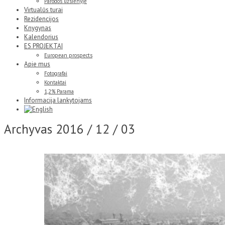
Parodos užsienyje
Virtualūs turai
Rezidencijos
Knygynas
Kalendorius
ES PROJEKTAI
European prospects
Apie mus
Fotografai
Kontaktai
1,2% Parama
Informacija lankytojams
Archyvas
2016 / 12 / 03