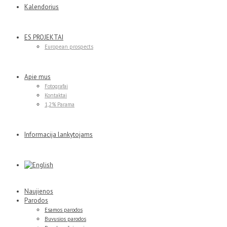
Kalendorius
ES PROJEKTAI
European prospects
Apie mus
Fotografai
Kontaktai
1,2% Parama
Informacija lankytojams
Naujienos
Parodos
Esamos parodos
Buvusios parodos