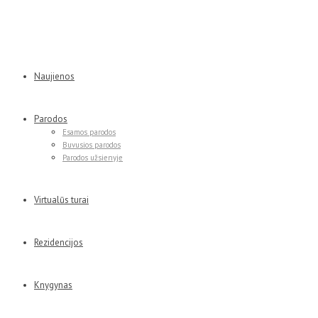
Naujienos
Parodos
Esamos parodos
Buvusios parodos
Parodos užsienyje
Virtualūs turai
Rezidencijos
Knygynas