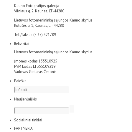
Kauno Fotografijos galerija
Vilniaus g. 2, Kaunas, LT-44280
Lietuvos fotomenininkų sąjungos Kauno skyrius
Rotušės a. 1, Kaunas, LT-44280
Tel./faksas (8 37) 321789
Rekvizitai
Lietuvos fotomenininkų sąjungos Kauno skyrius
Įmonės kodas 135510925
PVM kodas LT355109219
Vadovas Gintaras Česonis
Paieška
Naujienlaiškis
Socialiniai tinklai
PARTNERIAI