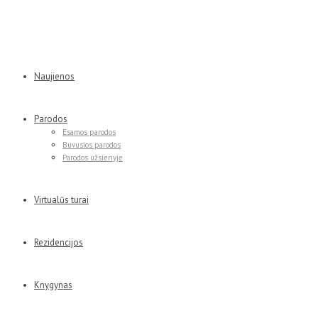
Naujienos
Parodos
Esamos parodos
Buvusios parodos
Parodos užsienyje
Virtualūs turai
Rezidencijos
Knygynas