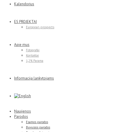
Kalendorius
ES PROJEKTAI
European prospects
Apie mus
Fotografai
Kontaktai
1,2% Parama
Informacija lankytojams
Naujienos
Parodos
Esamos parodos
Buvusios parodos