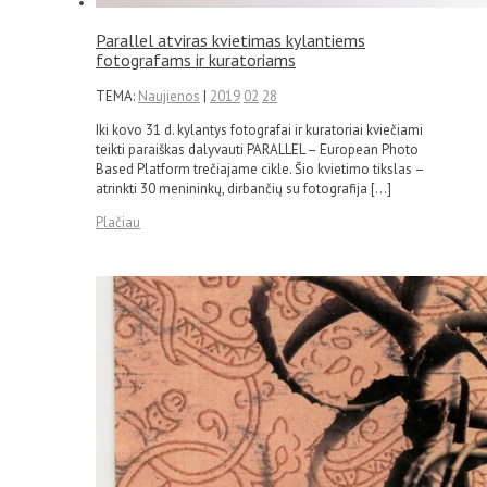
Parallel atviras kvietimas kylantiems
fotografams ir kuratoriams
TEMA:
Naujienos
|
2019
02
28
Iki kovo 31 d. kylantys fotografai ir kuratoriai kviečiami
teikti paraiškas dalyvauti PARALLEL – European Photo
Based Platform trečiajame cikle. Šio kvietimo tikslas –
atrinkti 30 menininkų, dirbančių su fotografija […]
Plačiau