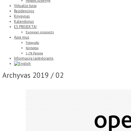
Parodos užsienyje
Virtualūs turai
Rezidencijos
Knygynas
Kalendorius
ES PROJEKTAI
European prospects
Apie mus
Fotografai
Kontaktai
1,2% Parama
Informacija lankytojams
Archyvas
2019 / 02