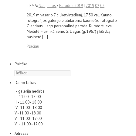
TEMA:
Naujienos
/
Parodos 2019
|
2019
02
02
2019 m vasario 7 d., ketvirtadienį, 17.30 val. Kauno
fotografijos galerijoje atidaroma kauniečio fotografo
Giedriaus Liago personalinė paroda. Kuratorė Ieva
Meilutė – Svinkūnienė. G. Liagas (g. 1967) į kūrybą
pasinėrė […]
Plačiau
Paieška
Darbo laikas
I - galerija nedirba
II - 11.00 - 18.00
III - 11.00 - 18.00
IV - 11.00 - 18.00
V - 11.00 - 18.00
VI - 11.00 - 17.00
VII - 11.00 - 17.00
Adresas