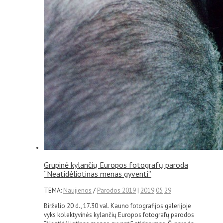
Grupinė kylančių Europos fotografų paroda
“Neatidėliotinas menas gyventi”
TEMA:
Naujienos
/
Parodos 2019
|
2019
05
29
Birželio 20 d., 17.30 val. Kauno fotografijos galerijoje
vyks kolektyvinės kylančių Europos fotografų parodos