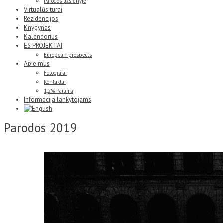
Parodos užsienyje
Virtualūs turai
Rezidencijos
Knygynas
Kalendorius
ES PROJEKTAI
European prospects
Apie mus
Fotografai
Kontaktai
1,2% Parama
Informacija lankytojams
Parodos 2019