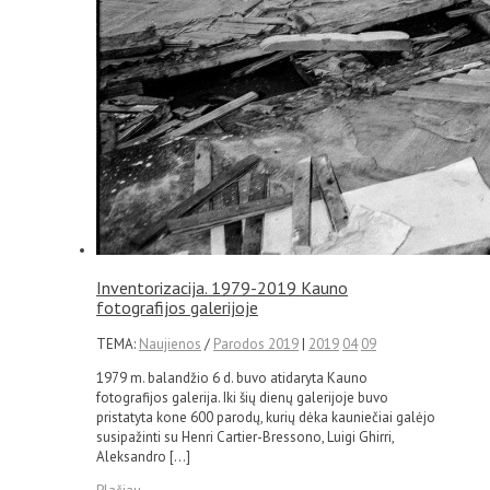
Inventorizacija. 1979-2019 Kauno
fotografijos galerijoje
TEMA:
Naujienos
/
Parodos 2019
|
2019
04
09
1979 m. balandžio 6 d. buvo atidaryta Kauno
fotografijos galerija. Iki šių dienų galerijoje buvo
pristatyta kone 600 parodų, kurių dėka kauniečiai galėjo
susipažinti su Henri Cartier-Bressono, Luigi Ghirri,
Aleksandro […]