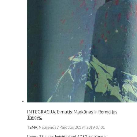
INTEGRACIJA. Eimutis Markūnas ir Remigijus
Treigys.
TEMA:
Naujienos
/
Parodos 2019
|
2019
07
01
Liepos 25 dieną, ketvirtadienį, 17.30 val. Kauno