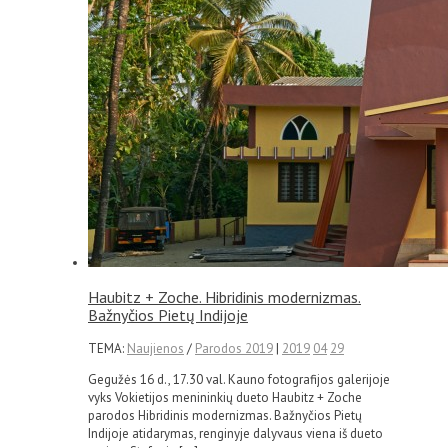
Haubitz + Zoche. Hibridinis modernizmas.
Bažnyčios Pietų Indijoje
TEMA:
Naujienos
/
Parodos 2019
|
2019
04
29
Gegužės 16 d., 17.30 val. Kauno fotografijos galerijoje
vyks Vokietijos menininkių dueto Haubitz + Zoche
parodos Hibridinis modernizmas. Bažnyčios Pietų
Indijoje atidarymas, renginyje dalyvaus viena iš dueto