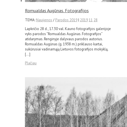
Romualdas Augūnas. Fotografijos
TEMA:
Naujienos
/
Parodos 2019
|
2019
11
28
Lapkričio 28 d., 17.30 val. Kauno fotografijos galerijoje
vyks parodos “Romualdas Augūnas. Fotografijos”
atidarymas. Renginyje dalyvaus parodos autorius.
Romualdas Augūnas (g. 1938 m.) priklauso kartai,
sukūrusiai vadinamąją Lietuvos fotografijos mokyklą,
[…]
Plačiau