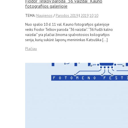
Fiodor Telkov paroda “36 vaizdai” Kauno
fotografijos galerijoje
TEMA:
Naujienos
/
Parodos 2019
|
2019
10
10
Nuo spalio 10 d. 11 val. Kauno fotografijos galerijoje
veiks Fiodor Telkov paroda “36 vaizdai”. “36 Fudži kalno
vaizdai” yra plačiai žinoma spalvotosios ksilografijos
serija, kurią sukūrė Japonų menininkas Katsušika […]
Plačiau