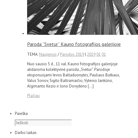
Paroda “Svetur” Kauno fotografijos galerijoje
TEMA:
Naujienos
/
Parodos 2019
|
2019
01
01
Nuo sausio 5 d., 11 val. Kauno fotografijos galerijoje
atidaroma kolektyvinė paroda „Svetur“. Parodoje
eksponuojami Ievos Baltaduonytės, Pauliaus Butkaus,
Valus Sonov, Sigito Baltramaičio, Vytenio Jankūno,
Algimanto Kezio ir Jono Dovydėno […]
Plačiau
Paieška
Darbo laikas