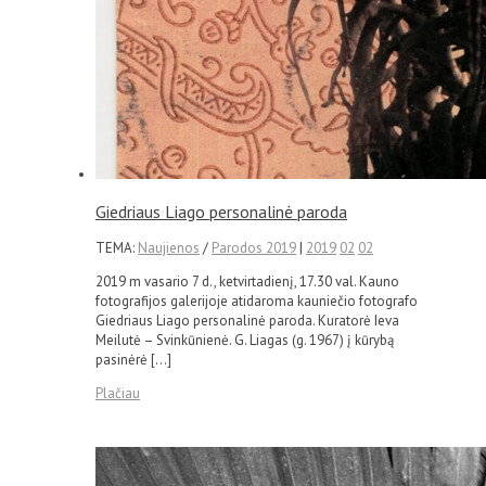
Giedriaus Liago personalinė paroda
TEMA:
Naujienos
/
Parodos 2019
|
2019
02
02
2019 m vasario 7 d., ketvirtadienį, 17.30 val. Kauno
fotografijos galerijoje atidaroma kauniečio fotografo
Giedriaus Liago personalinė paroda. Kuratorė Ieva
Meilutė – Svinkūnienė. G. Liagas (g. 1967) į kūrybą
pasinėrė […]
Plačiau