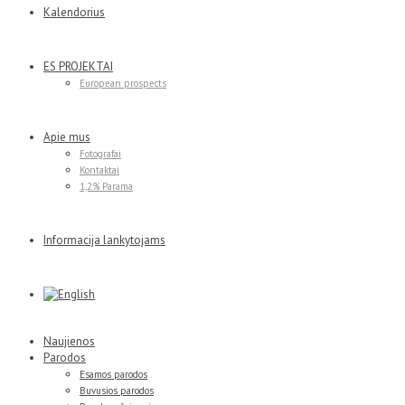
Kalendorius
ES PROJEKTAI
European prospects
Apie mus
Fotografai
Kontaktai
1,2% Parama
Informacija lankytojams
Naujienos
Parodos
Esamos parodos
Buvusios parodos