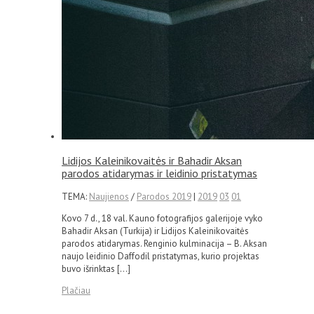
Lidijos Kaleinikovaitės ir Bahadir Aksan
parodos atidarymas ir leidinio pristatymas
TEMA:
Naujienos
/
Parodos 2019
|
2019
03
01
Kovo 7 d., 18 val. Kauno fotografijos galerijoje vyko
Bahadir Aksan (Turkija) ir Lidijos Kaleinikovaitės
parodos atidarymas. Renginio kulminacija – B. Aksan
naujo leidinio Daffodil pristatymas, kurio projektas
buvo išrinktas […]
Plačiau