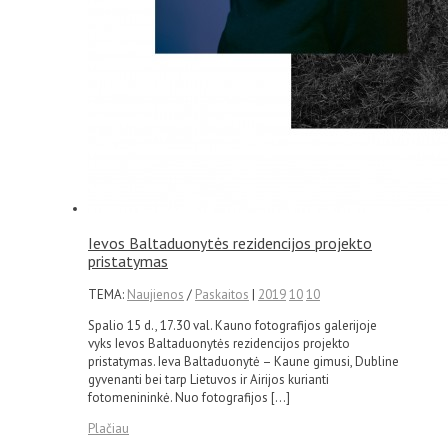
Ievos Baltaduonytės rezidencijos projekto
pristatymas
TEMA:
Naujienos
/
Paskaitos
|
2019
10
10
Spalio 15 d., 17.30 val. Kauno fotografijos galerijoje
vyks Ievos Baltaduonytės rezidencijos projekto
pristatymas. Ieva Baltaduonytė – Kaune gimusi, Dubline
gyvenanti bei tarp Lietuvos ir Airijos kurianti
fotomenininkė. Nuo fotografijos […]
Plačiau