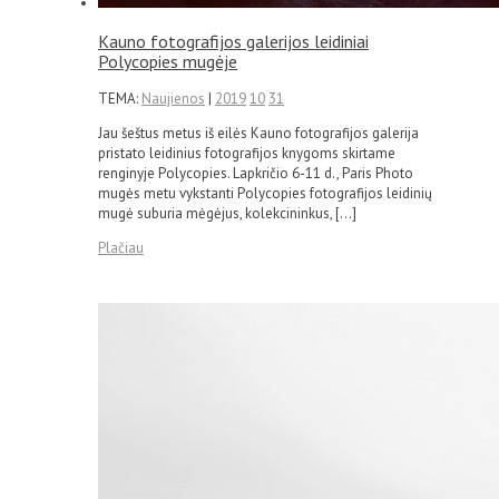
Kauno fotografijos galerijos leidiniai
Polycopies mugėje
TEMA:
Naujienos
|
2019
10
31
Jau šeštus metus iš eilės Kauno fotografijos galerija
pristato leidinius fotografijos knygoms skirtame
renginyje Polycopies. Lapkričio 6-11 d., Paris Photo
mugės metu vykstanti Polycopies fotografijos leidinių
mugė suburia mėgėjus, kolekcininkus, […]
Plačiau