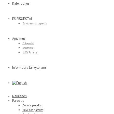
Kalendorius
ES PROJEKTAI
European prospects
Apie mus
Fotografai
Kontaktai
1,2% Parama
Informacija lankytojams
Naujienos
Parodos
Esamos parodos
Buvusios parodos