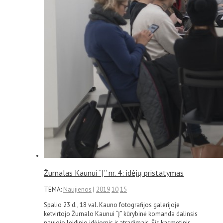
Žurnalas Kaunui “Į” nr. 4: idėjų pristatymas
TEMA:
Naujienos
|
2019
10
15
Spalio 23 d., 18 val. Kauno fotografijos galerijoje
ketvirtojo Žurnalo Kaunui “Į” kūrybinė komanda dalinsis
naujojo leidinio idėjomis ir atradimais. Šis kasmetinis