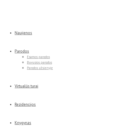
Naujienos
Parodos
Esamos parodos
Buvusios parodos
Parodos užsienyje
Virtualūs turai
Rezidencijos
Knygynas