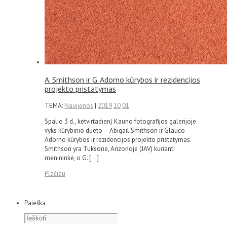
A. Smithson ir G. Adorno kūrybos ir rezidencijos
projekto pristatymas
TEMA:
Naujienos
|
2019
10
01
Spalio 3 d., ketvirtadienį Kauno fotografijos galerijoje
vyks kūrybinio dueto – Abigail Smithson ir Glauco
Adorno kūrybos ir rezidencijos projekto pristatymas.
Smithson yra Tuksone, Arizonoje (JAV) kurianti
menininkė, o G. […]
Plačiau
Paieška