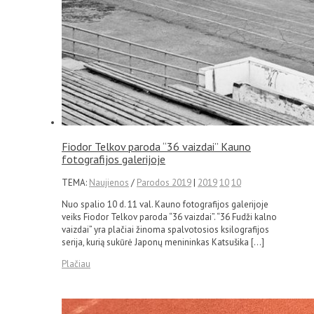
Fiodor Telkov paroda “36 vaizdai” Kauno
fotografijos galerijoje
TEMA:
Naujienos
/
Parodos 2019
|
2019
10
10
Nuo spalio 10 d. 11 val. Kauno fotografijos galerijoje
veiks Fiodor Telkov paroda “36 vaizdai”. “36 Fudži kalno
vaizdai” yra plačiai žinoma spalvotosios ksilografijos
serija, kurią sukūrė Japonų menininkas Katsušika […]
Plačiau