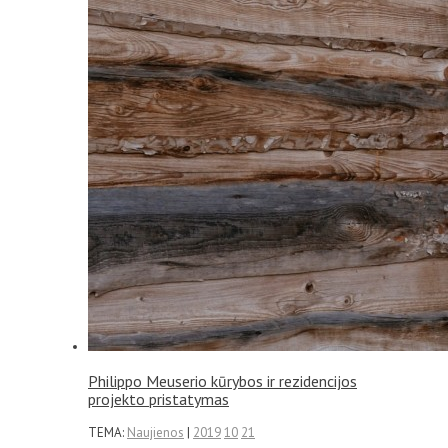
Philippo Meuserio kūrybos ir rezidencijos
projekto pristatymas
TEMA:
Naujienos
|
2019
10
21