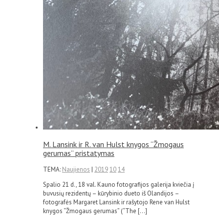
M. Lansink ir R. van Hulst knygos “Žmogaus
gerumas” pristatymas
TEMA:
Naujienos
|
2019
10
14
Spalio 21 d., 18 val. Kauno fotografijos galerija kviečia į
buvusių rezidentų – kūrybinio dueto iš Olandijos –
fotografės Margaret Lansink ir rašytojo Rene van Hulst
knygos “Žmogaus gerumas” (“The […]