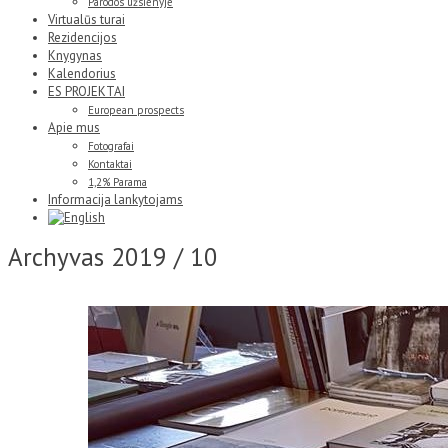
Parodos užsienyje
Virtualūs turai
Rezidencijos
Knygynas
Kalendorius
ES PROJEKTAI
European prospects
Apie mus
Fotografai
Kontaktai
1,2% Parama
Informacija lankytojams
Archyvas
2019 / 10