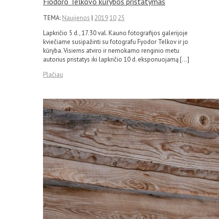
Fiodoro Telkovo kūrybos pristatymas
TEMA:
Naujienos
|
2019
10
25
Lapkričio 5 d., 17.30 val. Kauno fotografijos galerijoje
kviečiame susipažinti su fotografu Fyodor Telkov ir jo
kūryba. Visiems atviro ir nemokamo renginio metu
autorius pristatys iki lapkričio 10 d. eksponuojamą […]
Plačiau