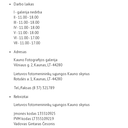
Darbo laikas
I - galerija nedirba
II - 11.00 - 18.00
III - 11.00 - 18.00
IV - 11.00 - 18.00
V - 11.00 - 18.00
VI - 11.00 - 17.00
VII - 11.00 - 17.00
Adresas
Kauno Fotografijos galerija
Vilniaus g. 2, Kaunas, LT-44280
Lietuvos fotomenininkų sąjungos Kauno skyrius
Rotušės a. 1, Kaunas, LT-44280
Tel./faksas (8 37) 321789
Rekvizitai
Lietuvos fotomenininkų sąjungos Kauno skyrius
Įmonės kodas 135510925
PVM kodas LT355109219
Vadovas Gintaras Česonis