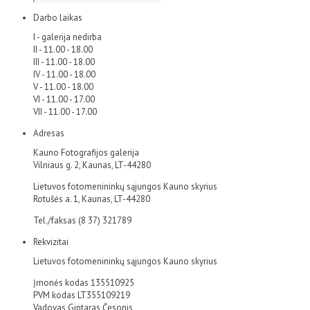
Darbo laikas
I - galerija nedirba
II - 11.00 - 18.00
III - 11.00 - 18.00
IV - 11.00 - 18.00
V - 11.00 - 18.00
VI - 11.00 - 17.00
VII - 11.00 - 17.00
Adresas
Kauno Fotografijos galerija
Vilniaus g. 2, Kaunas, LT-44280
Lietuvos fotomenininkų sąjungos Kauno skyrius
Rotušės a. 1, Kaunas, LT-44280
Tel./faksas (8 37) 321789
Rekvizitai
Lietuvos fotomenininkų sąjungos Kauno skyrius
Įmonės kodas 135510925
PVM kodas LT355109219
Vadovas Gintaras Česonis