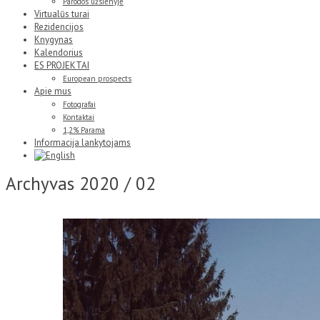
Parodos užsienyje
Virtualūs turai
Rezidencijos
Knygynas
Kalendorius
ES PROJEKTAI
European prospects
Apie mus
Fotografai
Kontaktai
1,2% Parama
Informacija lankytojams
Archyvas
2020 / 02