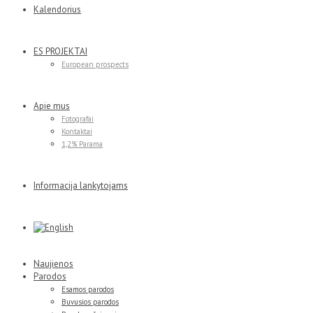
Kalendorius
ES PROJEKTAI
European prospects
Apie mus
Fotografai
Kontaktai
1,2% Parama
Informacija lankytojams
Naujienos
Parodos
Esamos parodos
Buvusios parodos