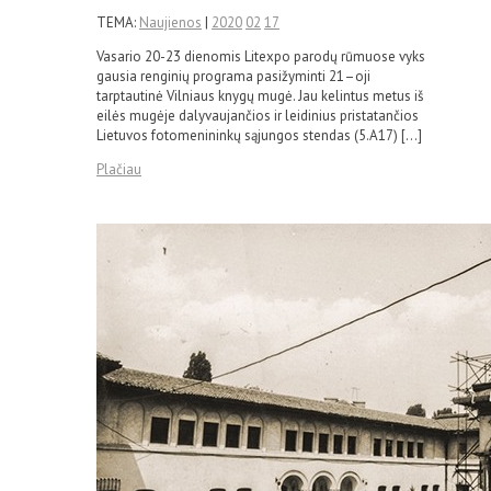
TEMA:
Naujienos
|
2020
02
17
Vasario 20-23 dienomis Litexpo parodų rūmuose vyks
gausia renginių programa pasižyminti 21–oji
tarptautinė Vilniaus knygų mugė. Jau kelintus metus iš
eilės mugėje dalyvaujančios ir leidinius pristatančios
Lietuvos fotomenininkų sąjungos stendas (5.A17) […]
Plačiau