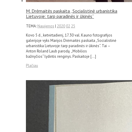
M. Drėmaitės paskaita „Socialistinė urbanistika
Lietuvoje: tarp paradinės ir ūkinės“
TEMA:
Naujienos
|
2020
02
25
Kovo 5 d., ketvirtadienį, 17.30 val. Kauno fotografijos
galerijoje vyks Marijos Drėmaitės paskaita „Socialistinė
urbanistika Lietuvoje: tarp paradinės ir ūkinės“. Tai –
Anton Roland Laub parodą „Mobilios
bažnyčios“ lydintis renginys. Paskaitoje […]
Plačiau