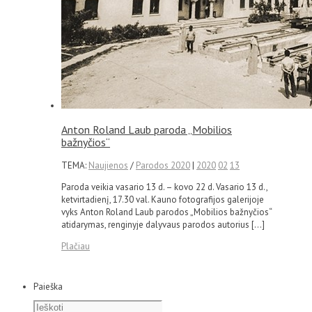
Anton Roland Laub paroda „Mobilios
bažnyčios“
TEMA:
Naujienos
/
Parodos 2020
|
2020
02
13
Paroda veikia vasario 13 d. – kovo 22 d. Vasario 13 d.,
ketvirtadienį, 17.30 val. Kauno fotografijos galerijoje
vyks Anton Roland Laub parodos „Mobilios bažnyčios“
atidarymas, renginyje dalyvaus parodos autorius […]
Plačiau
Paieška