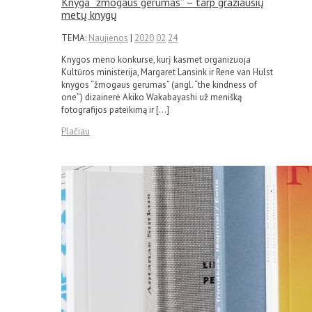
Knyga “žmogaus gerumas” – tarp gražiausių
metų knygų
TEMA:
Naujienos
|
2020
02
24
Knygos meno konkurse, kurį kasmet organizuoja
Kultūros ministerija, Margaret Lansink ir Rene van Hulst
knygos “žmogaus gerumas” (angl. “the kindness of
one”) dizainerė Akiko Wakabayashi už menišką
fotografijos pateikimą ir […]
Plačiau