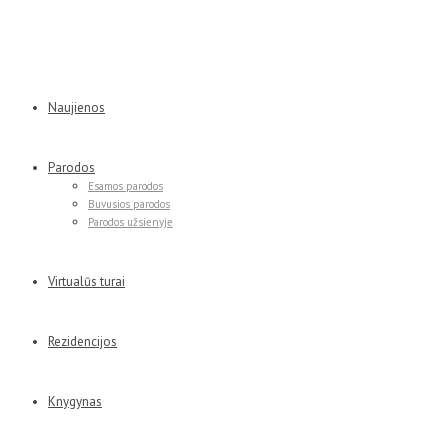
Naujienos
Parodos
Esamos parodos
Buvusios parodos
Parodos užsienyje
Virtualūs turai
Rezidencijos
Knygynas