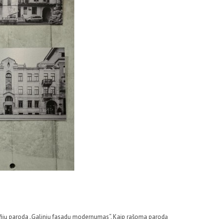
afijų paroda „Galinių fasadų modernumas“. Kaip rašoma parodą