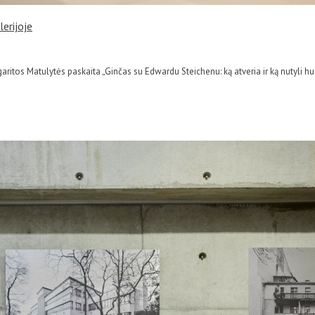
erijoje
garitos Matulytės paskaita „Ginčas su Edwardu Steichenu: ką atveria ir ką nutyli h