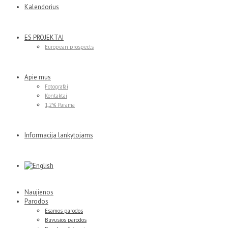
Kalendorius
ES PROJEKTAI
European prospects
Apie mus
Fotografai
Kontaktai
1,2% Parama
Informacija lankytojams
Naujienos
Parodos
Esamos parodos
Buvusios parodos