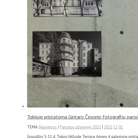
Tokijuje pristatoma Gintaro Česonio fotografijų par
TEMA:
Naujienos
/
Parodos užsienyje 2022
|
2022
12
01
Gruodžio 5-11 d. Tokijo Hillside Terrace Annex A galerijoje p