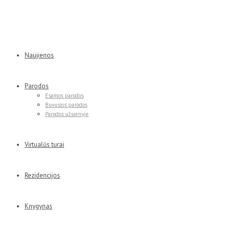
Naujienos
Parodos
Esamos parodos
Buvusios parodos
Parodos užsienyje
Virtualūs turai
Rezidencijos
Knygynas