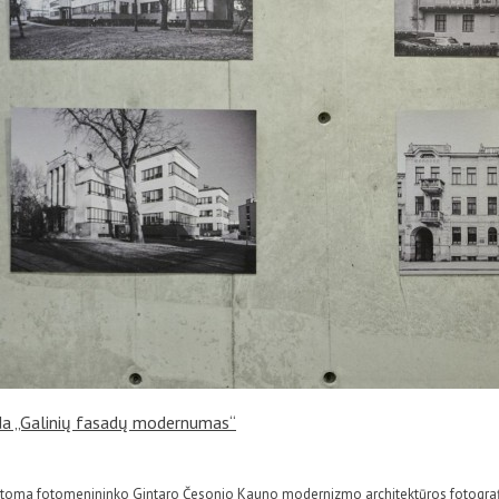
oda „Galinių fasadų modernumas“
ristatoma fotomenininko Gintaro Česonio Kauno modernizmo architektūros fotogr