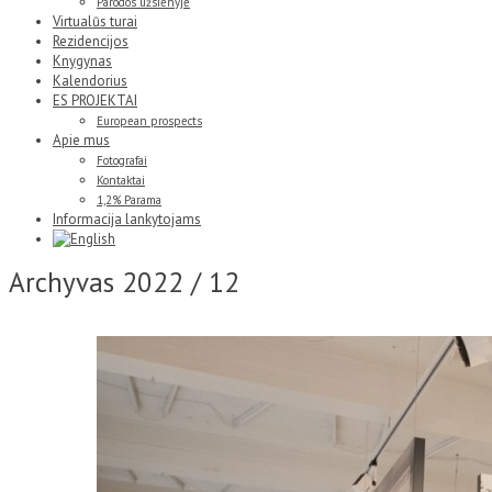
Parodos užsienyje
Virtualūs turai
Rezidencijos
Knygynas
Kalendorius
ES PROJEKTAI
European prospects
Apie mus
Fotografai
Kontaktai
1,2% Parama
Informacija lankytojams
Archyvas
2022 / 12