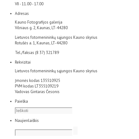
VII - 11.00 - 17.00
Adresas
Kauno Fotografijos galerija
Vilniaus g. 2, Kaunas, LT-44280
Lietuvos fotomenininkų sąjungos Kauno skyrius
Rotušės a. 1, Kaunas, LT-44280
Tel./faksas (8 37) 321789
Rekvizitai
Lietuvos fotomenininkų sąjungos Kauno skyrius
Įmonės kodas 135510925
PVM kodas LT355109219
Vadovas Gintaras Česonis
Paieška
Naujienlaiškis