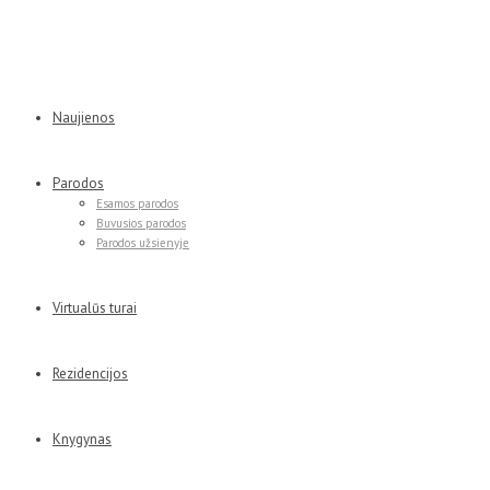
Naujienos
Parodos
Esamos parodos
Buvusios parodos
Parodos užsienyje
Virtualūs turai
Rezidencijos
Knygynas