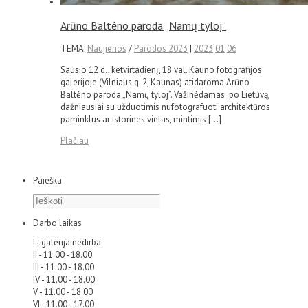
Arūno Baltėno paroda „Namų tyloj”
TEMA:
Naujienos
/
Parodos 2023
|
2023
01
06
Sausio 12 d., ketvirtadienį, 18 val. Kauno fotografijos
galerijoje (Vilniaus g. 2, Kaunas) atidaroma Arūno
Baltėno paroda „Namų tyloj”. Važinėdamas po Lietuvą,
dažniausiai su užduotimis nufotografuoti architektūros
paminklus ar istorines vietas, mintimis […]
Plačiau
Paieška
Darbo laikas
I - galerija nedirba
II - 11.00 - 18.00
III - 11.00 - 18.00
IV - 11.00 - 18.00
V - 11.00 - 18.00
VI - 11.00 - 17.00