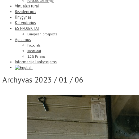
Parodos užsienyje
Virtualūs turai
Rezidencijos
Knygynas
Kalendorius
ES PROJEKTAI
European prospects
Apie mus
Fotografai
Kontaktai
1,2% Parama
Informacija lankytojams
Archyvas
2023 / 01 / 06