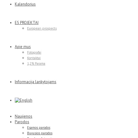
Kalendorius
ES PROJEKTAI
European prospects
Apie mus
Fotografai
Kontaktai
1,2% Parama
Informacija lankytojams
Naujienos
Parodos
Esamos parodos
Buvusios parodos