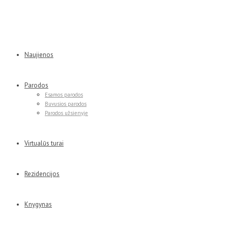
Naujienos
Parodos
Esamos parodos
Buvusios parodos
Parodos užsienyje
Virtualūs turai
Rezidencijos
Knygynas