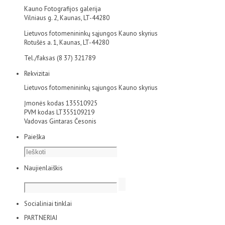
Kauno Fotografijos galerija
Vilniaus g. 2, Kaunas, LT-44280
Lietuvos fotomenininkų sąjungos Kauno skyrius
Rotušės a. 1, Kaunas, LT-44280
Tel./faksas (8 37) 321789
Rekvizitai
Lietuvos fotomenininkų sąjungos Kauno skyrius
Įmonės kodas 135510925
PVM kodas LT355109219
Vadovas Gintaras Česonis
Paieška
Naujienlaiškis
Socialiniai tinklai
PARTNERIAI