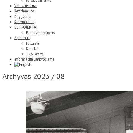
Parodos užsienyje
Virtualūs turai
Rezidencijos
Knygynas
Kalendorius
ES PROJEKTAI
European prospects
Apie mus
Fotografai
Kontaktai
1,2% Parama
Informacija lankytojams
Archyvas
2023 / 08