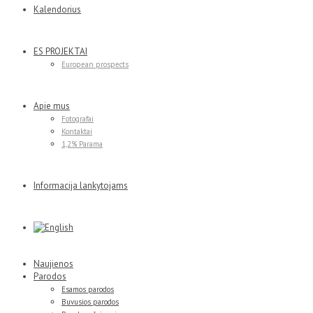
Kalendorius
ES PROJEKTAI
European prospects
Apie mus
Fotografai
Kontaktai
1,2% Parama
Informacija lankytojams
Naujienos
Parodos
Esamos parodos
Buvusios parodos