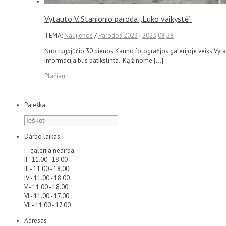
Vytauto V. Stanionio paroda „Luko vaikystė“
TEMA:
Naujienos
/
Parodos 2023
|
2023
08
28
Nuo rugpjūčio 30 dienos Kauno fotografijos galerijoje veiks Vyta
informacija bus patikslinta. Ką žinome […]
Plačiau
Paieška
Darbo laikas
I - galerija nedirba
II - 11.00 - 18.00
III - 11.00 - 18.00
IV - 11.00 - 18.00
V - 11.00 - 18.00
VI - 11.00 - 17.00
VII - 11.00 - 17.00
Adresas