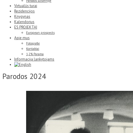
Parodos užsienyje
Virtualūs turai
Rezidencijos
Knygynas
Kalendorius
ES PROJEKTAI
European prospects
Apie mus
Fotografai
Kontaktai
1,2% Parama
Informacija lankytojams
Parodos 2024