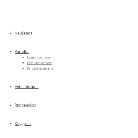
Naujienos
Parodos
Esamos parodos
Buvusios parodos
Parodos užsienyje
Virtualūs turai
Rezidencijos
Knygynas