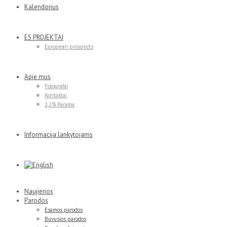
Kalendorius
ES PROJEKTAI
European prospects
Apie mus
Fotografai
Kontaktai
1,2% Parama
Informacija lankytojams
Naujienos
Parodos
Esamos parodos
Buvusios parodos