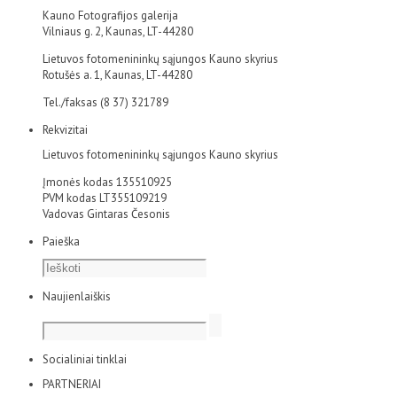
Kauno Fotografijos galerija
Vilniaus g. 2, Kaunas, LT-44280
Lietuvos fotomenininkų sąjungos Kauno skyrius
Rotušės a. 1, Kaunas, LT-44280
Tel./faksas (8 37) 321789
Rekvizitai
Lietuvos fotomenininkų sąjungos Kauno skyrius
Įmonės kodas 135510925
PVM kodas LT355109219
Vadovas Gintaras Česonis
Paieška
Naujienlaiškis
Socialiniai tinklai
PARTNERIAI