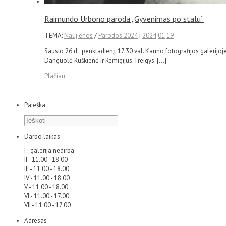
Raimundo Urbono paroda „Gyvenimas po stalu“
TEMA:
Naujienos
/
Parodos 2024
|
2024
01
19
Sausio 26 d., penktadienį, 17.30 val. Kauno fotografijos galeri
Danguolė Ruškienė ir Remigijus Treigys. […]
Plačiau
Paieška
Darbo laikas
I - galerija nedirba
II - 11.00 - 18.00
III - 11.00 - 18.00
IV - 11.00 - 18.00
V - 11.00 - 18.00
VI - 11.00 - 17.00
VII - 11.00 - 17.00
Adresas