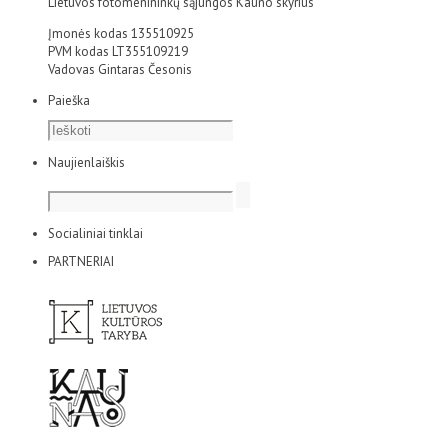
Lietuvos fotomenininkų sąjungos Kauno skyrius
Įmonės kodas 135510925
PVM kodas LT355109219
Vadovas Gintaras Česonis
Paieška
Naujienlaiškis
Socialiniai tinklai
PARTNERIAI