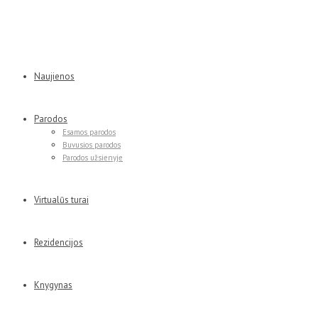
Naujienos
Parodos
Esamos parodos
Buvusios parodos
Parodos užsienyje
Virtualūs turai
Rezidencijos
Knygynas