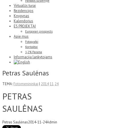
Parodos užsienyje
Virtualūs turai
Rezidencijos
Knygynas
Kalendorius
ES PROJEKTAI
European prospects
Apie mus
Fotografai
Kontaktai
1,2% Parama
Informacija lankytojams
Petras Saulėnas
TEMA:
Fotomenininkai
|
2014
11
24
PETRAS
SAULĖNAS
Petras Saulėnas
2014-11-24
Admin