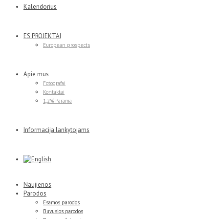
Kalendorius
ES PROJEKTAI
European prospects
Apie mus
Fotografai
Kontaktai
1,2% Parama
Informacija lankytojams
Naujienos
Parodos
Esamos parodos
Buvusios parodos