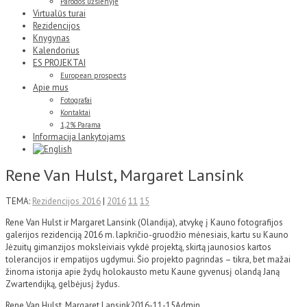
Parodos užsienyje
Virtualūs turai
Rezidencijos
Knygynas
Kalendorius
ES PROJEKTAI
European prospects
Apie mus
Fotografai
Kontaktai
1,2% Parama
Informacija lankytojams
Rene Van Hulst, Margaret Lansink
TEMA:
Rezidencijos 2016
|
2016
11
15
Rene Van Hulst ir Margaret Lansink (Olandija), atvykę į Kauno fotografijos
galerijos rezidenciją 2016 m. lapkričio-gruodžio mėnesiais, kartu su Kauno
Jėzuitų gimanzijos moksleiviais vykdė projektą, skirtą jaunosios kartos
tolerancijos ir empatijos ugdymui. Šio projekto pagrindas – tikra, bet mažai
žinoma istorija apie žydų holokausto metu Kaune gyvenusį olandą Janą
Zwartendijką, gelbėjusį žydus.
Rene Van Hulst, Margaret Lansink
2016-11-15
Admin