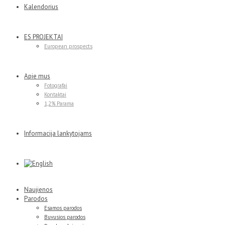
Kalendorius
ES PROJEKTAI
European prospects
Apie mus
Fotografai
Kontaktai
1,2% Parama
Informacija lankytojams
Naujienos
Parodos
Esamos parodos
Buvusios parodos