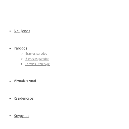
Naujienos
Parodos
Esamos parodos
Buvusios parodos
Parodos užsienyje
Virtualūs turai
Rezidencijos
Knygynas