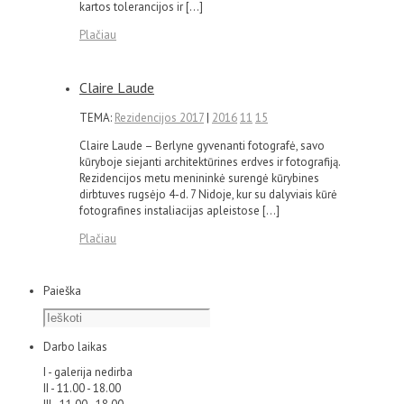
kartos tolerancijos ir […]
Plačiau
Claire Laude
TEMA:
Rezidencijos 2017
|
2016
11
15
Claire Laude – Berlyne gyvenanti fotografė, savo
kūryboje siejanti architektūrines erdves ir fotografiją.
Rezidencijos metu menininkė surengė kūrybines
dirbtuves rugsėjo 4-d. 7 Nidoje, kur su dalyviais kūrė
fotografines instaliacijas apleistose […]
Plačiau
Paieška
Darbo laikas
I - galerija nedirba
II - 11.00 - 18.00