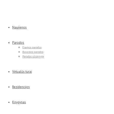
Naujienos
Parodos
Esamos parodos
Buvusios parodos
Parodos užsienyje
Virtualūs turai
Rezidencijos
Knygynas