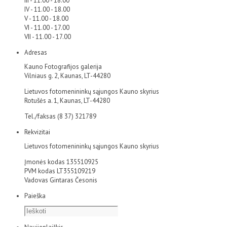
III - 11.00 - 18.00
IV - 11.00 - 18.00
V - 11.00 - 18.00
VI - 11.00 - 17.00
VII - 11.00 - 17.00
Adresas
Kauno Fotografijos galerija
Vilniaus g. 2, Kaunas, LT-44280
Lietuvos fotomenininkų sąjungos Kauno skyrius
Rotušės a. 1, Kaunas, LT-44280
Tel./faksas (8 37) 321789
Rekvizitai
Lietuvos fotomenininkų sąjungos Kauno skyrius
Įmonės kodas 135510925
PVM kodas LT355109219
Vadovas Gintaras Česonis
Paieška