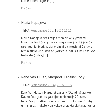
kartos tolerancijos ir […]
Plačiau
Maria Kapajeva
TEMA:
Rezidencijos 2017
|
2016
11
15
Marija Kapajeva yra Estijos menininkė, gyvenanti
Londone. Jos kūrybą į savo programas įtraukė įvairūs
tarptautiniai festivaliai, renginiai bei muziejai: Berlyno
feministinio kino savaitė (Vokietija, 2017), One Fest Goa
festivalis (Indija, […]
Plačiau
Rene Van Hulst, Margaret Lansink Copy
TEMA:
Rezidencijos 2016
|
2016
11
15
Rene Van Hulst ir Margaret Lansink (Olandija), atvykę į
Kauno fotografijos galerijos rezidenciją 2016 m.
lapkričio-gruodžio mėnesiais, kartu su Kauno Jėzuitų
gimanzijos moksleiviais vykdė projektą, skirtą jaunosios