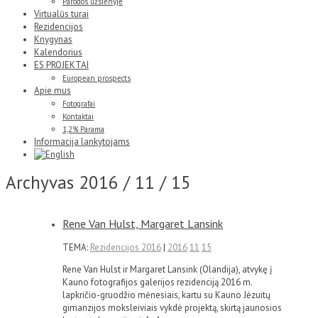
Parodos užsienyje
Virtualūs turai
Rezidencijos
Knygynas
Kalendorius
ES PROJEKTAI
European prospects
Apie mus
Fotografai
Kontaktai
1,2% Parama
Informacija lankytojams
Archyvas
2016 / 11 / 15
Rene Van Hulst, Margaret Lansink
TEMA:
Rezidencijos 2016
|
2016
11
15
Rene Van Hulst ir Margaret Lansink (Olandija), atvykę į
Kauno fotografijos galerijos rezidenciją 2016 m.
lapkričio-gruodžio mėnesiais, kartu su Kauno Jėzuitų
gimanzijos moksleiviais vykdė projektą, skirtą jaunosios