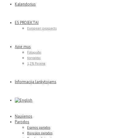
Kalendorius
ES PROJEKTAI
European prospects
Apie mus
Fotografai
Kontaktai
1,2% Parama
Informacija lankytojams
Naujienos
Parodos
Esamos parodos
Buvusios parodos