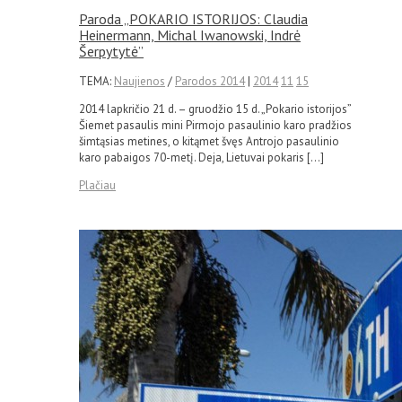
Paroda „POKARIO ISTORIJOS: Claudia
Heinermann, Michal Iwanowski, Indrė
Šerpytytė”
TEMA:
Naujienos
/
Parodos 2014
|
2014
11
15
2014 lapkričio 21 d. – gruodžio 15 d. „Pokario istorijos”
Šiemet pasaulis mini Pirmojo pasaulinio karo pradžios
šimtąsias metines, o kitąmet švęs Antrojo pasaulinio
karo pabaigos 70-metį. Deja, Lietuvai pokaris […]
Plačiau