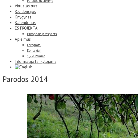
Parodos užsienyje
Virtualūs turai
Rezidencijos
Knygynas
Kalendorius
ES PROJEKTAI
European prospects
Apie mus
Fotografai
Kontaktai
1,2% Parama
Informacija lankytojams
Parodos 2014