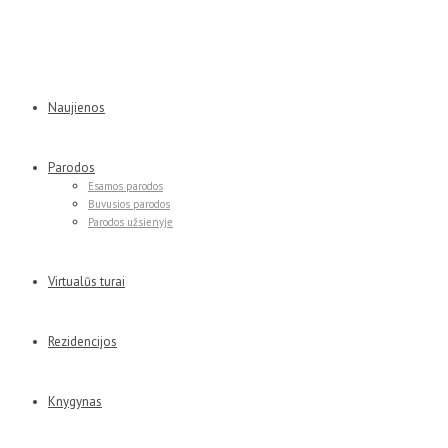
Naujienos
Parodos
Esamos parodos
Buvusios parodos
Parodos užsienyje
Virtualūs turai
Rezidencijos
Knygynas