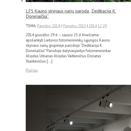
LFS Kauno skyriaus narių paroda „Dedikacija K.
Donelaičiui”
TEMA:
Parodos 2014
/
Parodos 2015
|
2014
12
29
2014 gruodžio 29 d. – sausio 25 d. Kviečiame
apsilankyti Lietuvos fotomenininkų sąjungos Kauno
skyriaus narių grupinėje parodoje “Dedikacija K.
Donelaičiui” Parodoje dalyvaujantys fotomenininkai:
Alvydas Urbanas Alvydas Vaitkevičius Donatas
Stankevičius […]
Plačiau