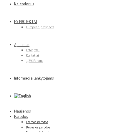
Kalendorius
ES PROJEKTAI
European prospects
Apie mus
Fotografai
Kontaktai
1,2% Parama
Informacija lankytojams
Naujienos
Parodos
Esamos parodos
Buvusios parodos