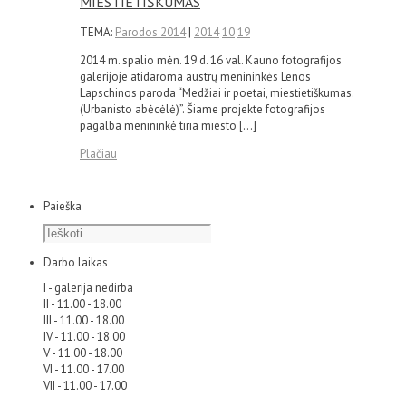
MIESTIETIŠKUMAS
TEMA:
Parodos 2014
|
2014
10
19
2014 m. spalio mėn. 19 d. 16 val. Kauno fotografijos
galerijoje atidaroma austrų menininkės Lenos
Lapschinos paroda “Medžiai ir poetai, miestietiškumas.
(Urbanisto abėcėlė)”. Šiame projekte fotografijos
pagalba menininkė tiria miesto […]
Plačiau
Paieška
Darbo laikas
I - galerija nedirba
II - 11.00 - 18.00
III - 11.00 - 18.00
IV - 11.00 - 18.00
V - 11.00 - 18.00
VI - 11.00 - 17.00
VII - 11.00 - 17.00