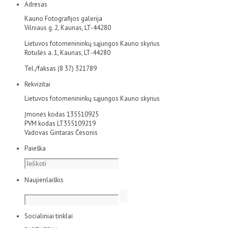
Adresas
Kauno Fotografijos galerija
Vilniaus g. 2, Kaunas, LT-44280
Lietuvos fotomenininkų sąjungos Kauno skyrius
Rotušės a. 1, Kaunas, LT-44280
Tel./faksas (8 37) 321789
Rekvizitai
Lietuvos fotomenininkų sąjungos Kauno skyrius
Įmonės kodas 135510925
PVM kodas LT355109219
Vadovas Gintaras Česonis
Paieška
Naujienlaiškis
Socialiniai tinklai