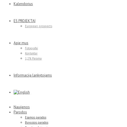
Kalendorius
ES PROJEKTAI
European prospects
Apie mus
Fotografai
Kontaktai
1,2% Parama
Informacija lankytojams
Naujienos
Parodos
Esamos parodos
Buvusios parodos