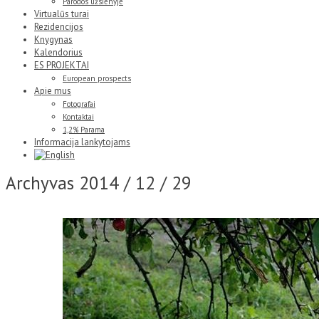
Parodos užsienyje
Virtualūs turai
Rezidencijos
Knygynas
Kalendorius
ES PROJEKTAI
European prospects
Apie mus
Fotografai
Kontaktai
1,2% Parama
Informacija lankytojams
Archyvas
2014 / 12 / 29