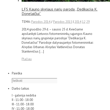
LFS Kauno skyriaus narių paroda „Dedikacija K.
Donelaičiui”
TEMA:
Parodos 2014
/
Parodos 2015
|
2014
12
29
2014 gruodžio 29 d. – sausio 25 d. Kviečiame
apsilankyti Lietuvos fotomenininkų sąjungos Kauno
skyriaus narių grupinėje parodoje “Dedikacija K.
Donelaičiui” Parodoje dalyvaujantys fotomenininkai:
Alvydas Urbanas Alvydas Vaitkevičius Donatas
Stankevičius […]
Plačiau
Paieška
Darbo laikas
I - galerija nedirba
II - 11.00 - 18.00
III - 11.00 - 18.00
IV - 11.00 - 18.00