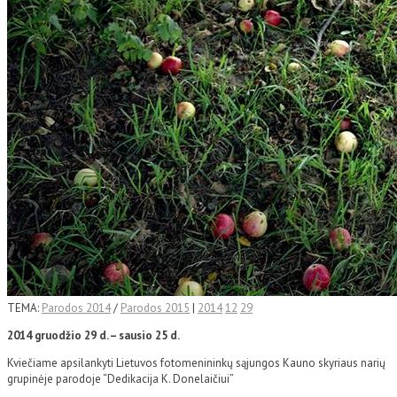
TEMA:
Parodos 2014
/
Parodos 2015
|
2014
12
29
2014 gruodžio 29 d. – sausio 25 d.
Kviečiame apsilankyti Lietuvos fotomenininkų sąjungos Kauno skyriaus narių
grupinėje parodoje “Dedikacija K. Donelaičiui”