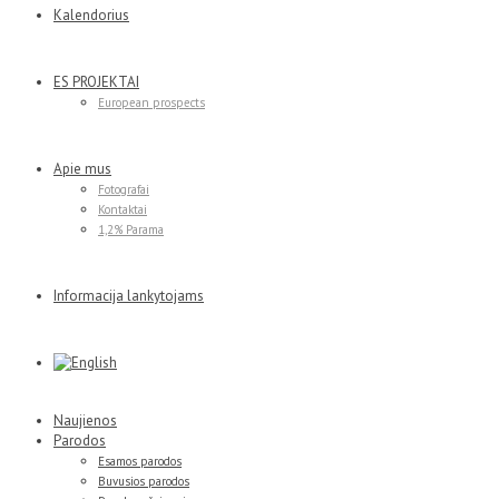
Kalendorius
ES PROJEKTAI
European prospects
Apie mus
Fotografai
Kontaktai
1,2% Parama
Informacija lankytojams
Naujienos
Parodos
Esamos parodos
Buvusios parodos