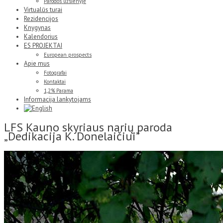
Parodos užsienyje
Virtualūs turai
Rezidencijos
Knygynas
Kalendorius
ES PROJEKTAI
European prospects
Apie mus
Fotografai
Kontaktai
1,2% Parama
Informacija lankytojams
LFS Kauno skyriaus narių paroda
„Dedikacija K. Donelaičiui”