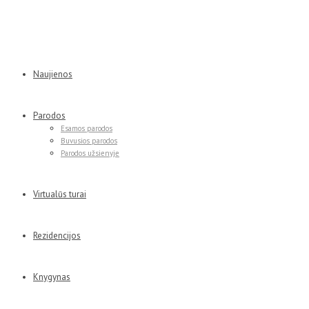
Naujienos
Parodos
Esamos parodos
Buvusios parodos
Parodos užsienyje
Virtualūs turai
Rezidencijos
Knygynas