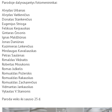
Parodoje dalyvaujantys fotomenininkai:
Alvydas Urbanas
Alvydas Vaitkevičius
Donatas Stankevičius
Eugenijus Strioga
Feliksas Kerpauskas
Gintaras Česonis
Ignas Maldžiūnas
Jonas Daniūnas
Kazimieras Linkevičius
Mindaugas Kavaliauskas
Petras Saulėnas
Rimaldas Vikšraitis
Robertas Misiukonis
Romas Juškelis
Romualdas Požerskis
Romualdas Rakauskas
Romualdas Zacharevčius
Vidmantas Jankauskas
Vytautas V. Stanionis
Paroda veiks iki sausio 25 d.